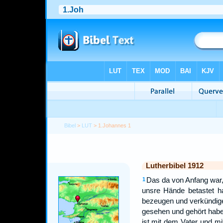
Bibel
>
LUT
> 1.Johannes 1
Lutherbibel 1912
Das da von Anfang war,
1
unsre Hände betastet 
bezeugen und verkündige
gesehen und gehört habe
ist mit dem Vater und m