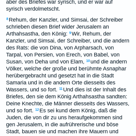
aber des Briefes war syrisch, und er war auf
syrisch verdolmetscht.
Rehum, der Kanzler, und Simsai, der Schreiber
8
schrieben diesen Brief wider Jerusalem an
Arthahsastha, den König:
Wir, Rehum, der
9
Kanzler, und Simsai, der Schreiber, und die andern
des Rats: die von Dina, von Arpharsach, von
Tarpal, von Persien, von Erech, von Babel, von
Susan, von Deha und von Elam,
und die andern
10
Völker, welche der große und berühmte Asnaphar
herübergebracht und gesetzt hat in die Stadt
Samaria und in die andern Orte diesseits des
Wassers, und so fort.
Und dies ist der Inhalt des
11
Briefes, den sie dem König Arthahsastha sandten:
Deine Knechte, die Männer diesseits des Wassers,
und so fort.
Es sei kund dem König, daß die
12
Juden, die von dir zu uns heraufgekommen sind
gen Jerusalem, in die aufrührerische und böse
Stadt, bauen sie und machen ihre Mauern und