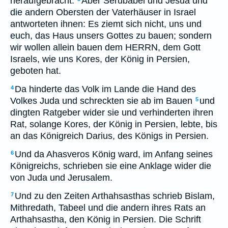
heraufgebracht.
Aber Serubabel und Jesua und
die andern Obersten der Vaterhäuser in Israel
antworteten ihnen: Es ziemt sich nicht, uns und
euch, das Haus unsers Gottes zu bauen; sondern
wir wollen allein bauen dem HERRN, dem Gott
Israels, wie uns Kores, der König in Persien,
geboten hat.
Da hinderte das Volk im Lande die Hand des
4
Volkes Juda und schreckten sie ab im Bauen
und
5
dingten Ratgeber wider sie und verhinderten ihren
Rat, solange Kores, der König in Persien, lebte, bis
an das Königreich Darius, des Königs in Persien.
Und da Ahasveros König ward, im Anfang seines
6
Königreichs, schrieben sie eine Anklage wider die
von Juda und Jerusalem.
Und zu den Zeiten Arthahsasthas schrieb Bislam,
7
Mithredath, Tabeel und die andern ihres Rats an
Arthahsastha, den König in Persien. Die Schrift