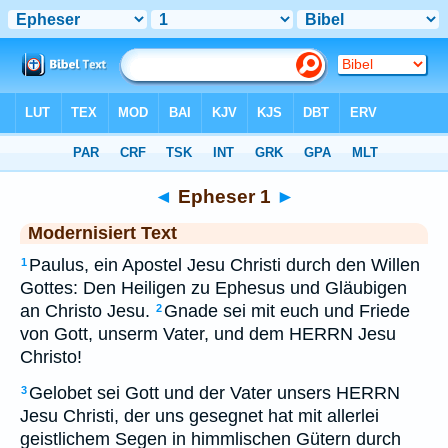
Bibel
>
MOD
> Epheser 1
◄
Epheser 1
►
Modernisiert Text
Paulus, ein Apostel Jesu Christi durch den Willen
1
Gottes: Den Heiligen zu Ephesus und Gläubigen
an Christo Jesu.
Gnade sei mit euch und Friede
2
von Gott, unserm Vater, und dem HERRN Jesu
Christo!
Gelobet sei Gott und der Vater unsers HERRN
3
Jesu Christi, der uns gesegnet hat mit allerlei
geistlichem Segen in himmlischen Gütern durch