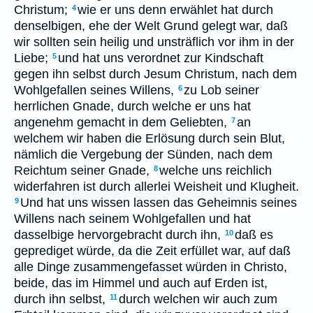
Christum;
wie er uns denn erwählet hat durch
4
denselbigen, ehe der Welt Grund gelegt war, daß
wir sollten sein heilig und unsträflich vor ihm in der
Liebe;
und hat uns verordnet zur Kindschaft
5
gegen ihn selbst durch Jesum Christum, nach dem
Wohlgefallen seines Willens,
zu Lob seiner
6
herrlichen Gnade, durch welche er uns hat
angenehm gemacht in dem Geliebten,
an
7
welchem wir haben die Erlösung durch sein Blut,
nämlich die Vergebung der Sünden, nach dem
Reichtum seiner Gnade,
welche uns reichlich
8
widerfahren ist durch allerlei Weisheit und Klugheit.
Und hat uns wissen lassen das Geheimnis seines
9
Willens nach seinem Wohlgefallen und hat
dasselbige hervorgebracht durch ihn,
daß es
10
geprediget würde, da die Zeit erfüllet war, auf daß
alle Dinge zusammengefasset würden in Christo,
beide, das im Himmel und auch auf Erden ist,
durch ihn selbst,
durch welchen wir auch zum
11