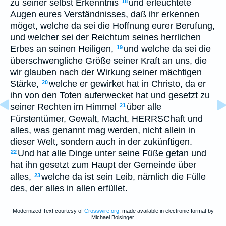
zu seiner selbst Erkenntnis
und erleuchtete
18
Augen eures Verständnisses, daß ihr erkennen
möget, welche da sei die Hoffnung eurer Berufung,
und welcher sei der Reichtum seines herrlichen
Erbes an seinen Heiligen,
und welche da sei die
19
überschwengliche Größe seiner Kraft an uns, die
wir glauben nach der Wirkung seiner mächtigen
Stärke,
welche er gewirket hat in Christo, da er
20
ihn von den Toten auferwecket hat und gesetzt zu
seiner Rechten im Himmel
über alle
21
Fürstentümer, Gewalt, Macht, HERRSChaft und
alles, was genannt mag werden, nicht allein in
dieser Welt, sondern auch in der zukünftigen.
Und hat alle Dinge unter seine Füße getan und
22
hat ihn gesetzt zum Haupt der Gemeinde über
alles,
welche da ist sein Leib, nämlich die Fülle
23
des, der alles in allen erfüllet.
Modernized Text courtesy of
Crosswire.org
, made available in electronic format by
Michael Bolsinger.