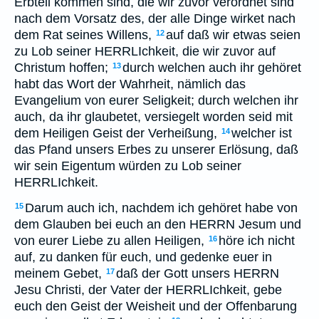
Erbteil kommen sind, die wir zuvor verordnet sind
nach dem Vorsatz des, der alle Dinge wirket nach
dem Rat seines Willens,
auf daß wir etwas seien
12
zu Lob seiner HERRLIchkeit, die wir zuvor auf
Christum hoffen;
durch welchen auch ihr gehöret
13
habt das Wort der Wahrheit, nämlich das
Evangelium von eurer Seligkeit; durch welchen ihr
auch, da ihr glaubetet, versiegelt worden seid mit
dem Heiligen Geist der Verheißung,
welcher ist
14
das Pfand unsers Erbes zu unserer Erlösung, daß
wir sein Eigentum würden zu Lob seiner
HERRLIchkeit.
Darum auch ich, nachdem ich gehöret habe von
15
dem Glauben bei euch an den HERRN Jesum und
von eurer Liebe zu allen Heiligen,
höre ich nicht
16
auf, zu danken für euch, und gedenke euer in
meinem Gebet,
daß der Gott unsers HERRN
17
Jesu Christi, der Vater der HERRLIchkeit, gebe
euch den Geist der Weisheit und der Offenbarung