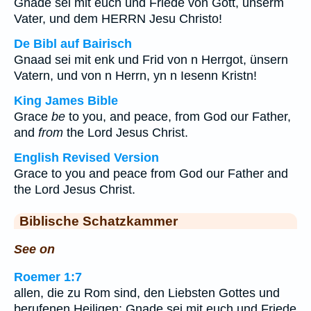
Gnade sei mit euch und Friede von Gott, unserm
Vater, und dem HERRN Jesu Christo!
De Bibl auf Bairisch
Gnaad sei mit enk und Frid von n Herrgot, ünsern
Vatern, und von n Herrn, yn n Iesenn Kristn!
King James Bible
Grace
be
to you, and peace, from God our Father,
and
from
the Lord Jesus Christ.
English Revised Version
Grace to you and peace from God our Father and
the Lord Jesus Christ.
Biblische Schatzkammer
See on
Roemer 1:7
allen, die zu Rom sind, den Liebsten Gottes und
berufenen Heiligen: Gnade sei mit euch und Friede