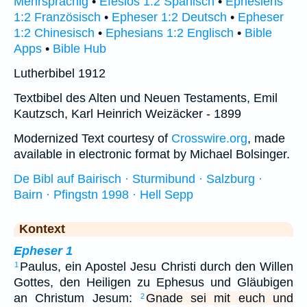
Mehrsprachig
•
Efesios 1:2 Spanisch
•
Éphésiens
1:2 Französisch
•
Epheser 1:2 Deutsch
•
Epheser
1:2 Chinesisch
•
Ephesians 1:2 Englisch
•
Bible
Apps
•
Bible Hub
Lutherbibel 1912
Textbibel des Alten und Neuen Testaments, Emil
Kautzsch, Karl Heinrich Weizäcker - 1899
Modernized Text courtesy of
Crosswire.org
, made
available in electronic format by Michael Bolsinger.
De Bibl auf Bairisch · Sturmibund · Salzburg ·
Bairn · Pfingstn 1998 · Hell Sepp
Kontext
Epheser 1
Paulus, ein Apostel Jesu Christi durch den Willen
1
Gottes, den Heiligen zu Ephesus und Gläubigen
an Christum Jesum:
Gnade sei mit euch und
2