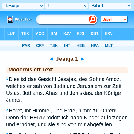
Bibel
>
MOD
> Jesaja 1
◄
Jesaja 1
►
Modernisiert Text
Dies ist das Gesicht Jesajas, des Sohns Amoz,
1
welches er sah von Juda und Jerusalem zur Zeit
Usias, Jothams, Ahas und Jehiskias, der Könige
Judas.
Höret, ihr Himmel, und Erde, nimm zu Ohren!
2
Denn der HERR redet: Ich habe Kinder auferzogen
und erhöhet, und sie sind von mir abgefallen.