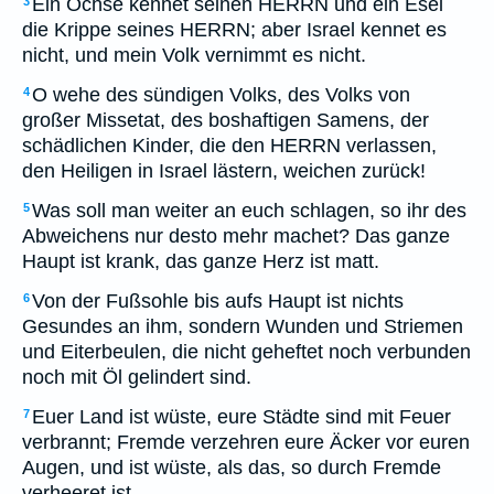
Ein Ochse kennet seinen HERRN und ein Esel
3
die Krippe seines HERRN; aber Israel kennet es
nicht, und mein Volk vernimmt es nicht.
O wehe des sündigen Volks, des Volks von
4
großer Missetat, des boshaftigen Samens, der
schädlichen Kinder, die den HERRN verlassen,
den Heiligen in Israel lästern, weichen zurück!
Was soll man weiter an euch schlagen, so ihr des
5
Abweichens nur desto mehr machet? Das ganze
Haupt ist krank, das ganze Herz ist matt.
Von der Fußsohle bis aufs Haupt ist nichts
6
Gesundes an ihm, sondern Wunden und Striemen
und Eiterbeulen, die nicht geheftet noch verbunden
noch mit Öl gelindert sind.
Euer Land ist wüste, eure Städte sind mit Feuer
7
verbrannt; Fremde verzehren eure Äcker vor euren
Augen, und ist wüste, als das, so durch Fremde
verheeret ist.