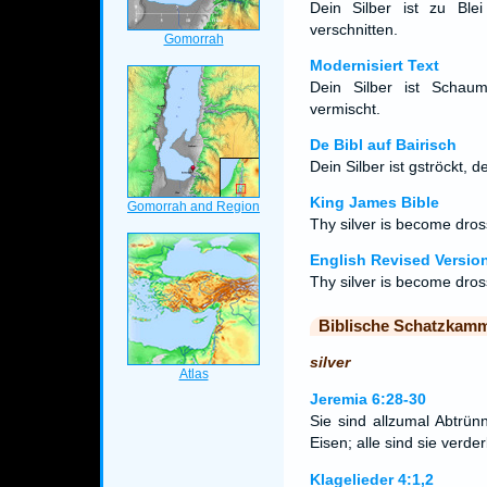
Dein Silber ist zu Bl
verschnitten.
Modernisiert Text
Dein Silber ist Scha
vermischt.
De Bibl auf Bairisch
Dein Silber ist gströckt, 
King James Bible
Thy silver is become dros
English Revised Versio
Thy silver is become dros
Biblische Schatzkam
silver
Jeremia 6:28-30
Sie sind allzumal Abtrün
Eisen; alle sind sie verde
Klagelieder 4:1,2