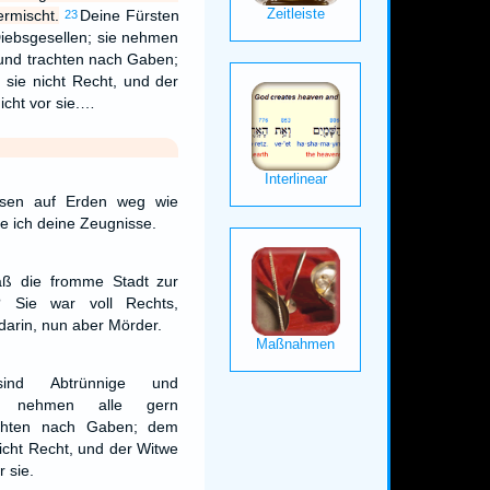
ermischt.
Deine Fürsten
23
Diebsgesellen; sie nehmen
und trachten nach Gaben;
sie nicht Recht, und der
cht vor sie.…
losen auf Erden weg wie
e ich deine Zeugnisse.
aß die fromme Stadt zur
? Sie war voll Rechts,
darin, nun aber Mörder.
ind Abtrünnige und
ie nehmen alle gern
chten nach Gaben; dem
icht Recht, und der Witwe
 sie.