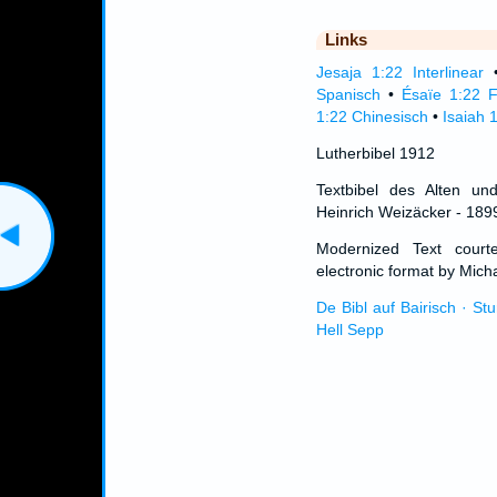
Links
Jesaja 1:22 Interlinear
Spanisch
•
Ésaïe 1:22 F
1:22 Chinesisch
•
Isaiah 
Lutherbibel 1912
Textbibel des Alten un
Heinrich Weizäcker - 189
Modernized Text cour
electronic format by Micha
De Bibl auf Bairisch · St
Hell Sepp