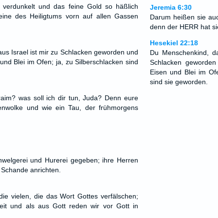
 verdunkelt und das feine Gold so häßlich
Jeremia 6:30
ine des Heiligtums vorn auf allen Gassen
Darum heißen sie auc
denn der HERR hat si
Hesekiel 22:18
s Israel ist mir zu Schlacken geworden und
Du Menschenkind, da
 und Blei im Ofen; ja, zu Silberschlacken sind
Schlacken geworden 
Eisen und Blei im Ofe
sind sie geworden.
hraim? was soll ich dir tun, Juda? Denn eure
enwolke und wie ein Tau, der frühmorgens
hwelgerei und Hurerei gegeben; ihre Herren
 Schande anrichten.
die vielen, die das Wort Gottes verfälschen;
eit und als aus Gott reden wir vor Gott in