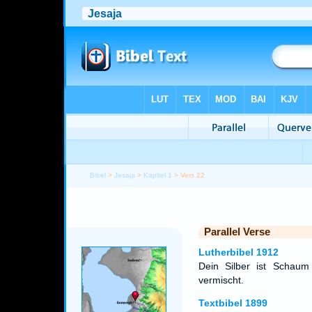
Bibel
>
Jesaja
>
Kapitel 1
> Vers 22
Parallel Verse
Lutherbibel 1912
Dein Silber ist Schau
vermischt.
Textbibel 1899