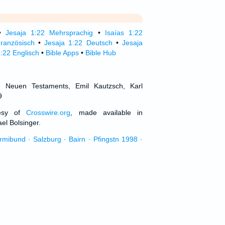
•
Jesaja 1:22 Mehrsprachig
•
Isaías 1:22
ranzösisch
•
Jesaja 1:22 Deutsch
•
Jesaja
1:22 Englisch
•
Bible Apps
•
Bible Hub
d Neuen Testaments, Emil Kautzsch, Karl
9
tesy of
Crosswire.org
, made available in
el Bolsinger.
urmibund · Salzburg · Bairn · Pfingstn 1998 ·