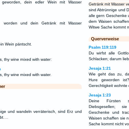
ei geworden, dein edler Wein mit Wasser
Getränk mit Wasser v
sind Abtrünnige und 
alle gern Geschenke 
dem Waisen schaffen 
um worden und dein Getränk mit Wasser
Witwe Sache kommt ni
Querverweise
dein Wein päntscht.
Psalm 119:119
Du wirfst alle Gott
Schlacken; darum lieb
s, thy wine mixed with water:
Jesaja 1:21
n
Wie geht das zu, d
s, thy wine mixed with water.
Hure geworden ist
Gerechtigkeit wohnte 
mer
Jesaja 1:23
Deine Fürsten s
Diebsgesellen; s
nige und wandeln verräterisch, sind Erz und
Geschenke und tra
rbt.…
Waisen schaffen sie n
Sache kommt nicht vor