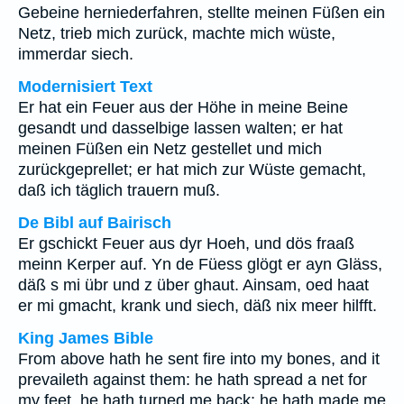
Gebeine herniederfahren, stellte meinen Füßen ein
Netz, trieb mich zurück, machte mich wüste,
immerdar siech.
Modernisiert Text
Er hat ein Feuer aus der Höhe in meine Beine
gesandt und dasselbige lassen walten; er hat
meinen Füßen ein Netz gestellet und mich
zurückgeprellet; er hat mich zur Wüste gemacht,
daß ich täglich trauern muß.
De Bibl auf Bairisch
Er gschickt Feuer aus dyr Hoeh, und dös fraaß
meinn Kerper auf. Yn de Füess glögt er ayn Gläss,
däß s mi übr und z über ghaut. Ainsam, oed haat
er mi gmacht, krank und siech, däß nix meer hilfft.
King James Bible
From above hath he sent fire into my bones, and it
prevaileth against them: he hath spread a net for
my feet, he hath turned me back: he hath made me