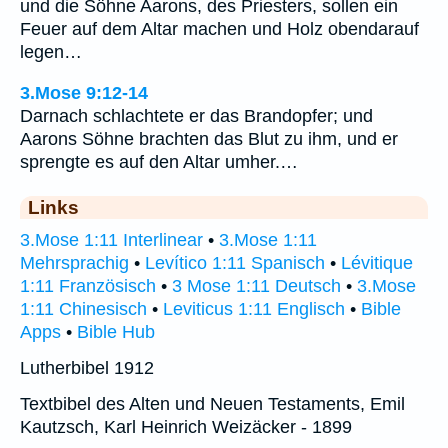
und die Söhne Aarons, des Priesters, sollen ein
Feuer auf dem Altar machen und Holz obendarauf
legen…
3.Mose 9:12-14
Darnach schlachtete er das Brandopfer; und
Aarons Söhne brachten das Blut zu ihm, und er
sprengte es auf den Altar umher.…
Links
3.Mose 1:11 Interlinear
•
3.Mose 1:11
Mehrsprachig
•
Levítico 1:11 Spanisch
•
Lévitique
1:11 Französisch
•
3 Mose 1:11 Deutsch
•
3.Mose
1:11 Chinesisch
•
Leviticus 1:11 Englisch
•
Bible
Apps
•
Bible Hub
Lutherbibel 1912
Textbibel des Alten und Neuen Testaments, Emil
Kautzsch, Karl Heinrich Weizäcker - 1899