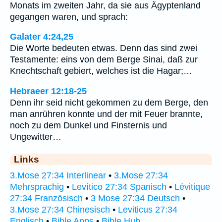
Monats im zweiten Jahr, da sie aus Ägyptenland
gegangen waren, und sprach:
Galater 4:24,25
Die Worte bedeuten etwas. Denn das sind zwei
Testamente: eins von dem Berge Sinai, daß zur
Knechtschaft gebiert, welches ist die Hagar;…
Hebraeer 12:18-25
Denn ihr seid nicht gekommen zu dem Berge, den
man anrühren konnte und der mit Feuer brannte,
noch zu dem Dunkel und Finsternis und
Ungewitter…
Links
3.Mose 27:34 Interlinear
•
3.Mose 27:34
Mehrsprachig
•
Levítico 27:34 Spanisch
•
Lévitique
27:34 Französisch
•
3 Mose 27:34 Deutsch
•
3.Mose 27:34 Chinesisch
•
Leviticus 27:34
Englisch
•
Bible Apps
•
Bible Hub