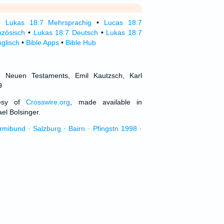
•
Lukas 18:7 Mehrsprachig
•
Lucas 18:7
nzösisch
•
Lukas 18:7 Deutsch
•
Lukas 18:7
glisch
•
Bible Apps
•
Bible Hub
d Neuen Testaments, Emil Kautzsch, Karl
9
tesy of
Crosswire.org
, made available in
el Bolsinger.
urmibund · Salzburg · Bairn · Pfingstn 1998 ·