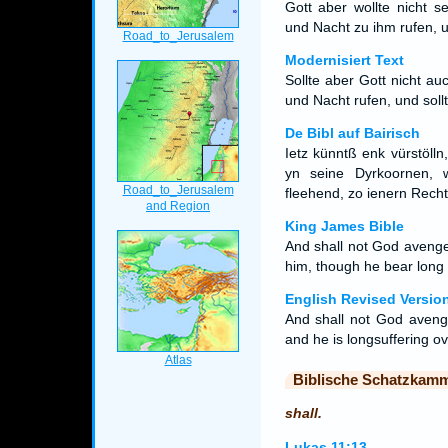
Gott aber wollte nicht s
und Nacht zu ihm rufen, u
Modernisiert Text
Sollte aber Gott nicht au
und Nacht rufen, und sol
De Bibl auf Bairisch
Ietz künntß enk vürstöll
yn seine Dyrkoornen,
fleehend, zo ienern Recht v
King James Bible
And shall not God avenge
him, though he bear long
English Revised Versio
And shall not God avenge
and he is longsuffering o
Biblische Schatzkam
shall.
Lukas 11:13