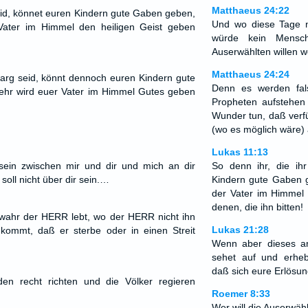
Matthaeus 24:22
seid, könnet euren Kindern gute Gaben geben,
Und wo diese Tage n
Vater im Himmel den heiligen Geist geben
würde kein Mensc
Auserwählten willen w
Matthaeus 24:24
h arg seid, könnt dennoch euren Kindern gute
Denn es werden fals
ehr wird euer Vater im Himmel Gutes geben
Propheten aufstehe
Wunder tun, daß verf
(wo es möglich wäre) 
Lukas 11:13
ein zwischen mir und dir und mich an dir
So denn ihr, die ih
oll nicht über dir sein.…
Kindern gute Gaben g
der Vater im Himmel 
denen, die ihn bitten!
 wahr der HERR lebt, wo der HERR nicht ihn
Lukas 21:28
 kommt, daß er sterbe oder in einen Streit
Wenn aber dieses a
sehet auf und erhe
daß sich eure Erlösun
en recht richten und die Völker regieren
Roemer 8:33
Wer will die Auserwäh