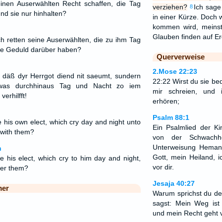
einen Auserwählten Recht schaffen, die Tag
verziehen?
Ich sage
8
nd sie nur hinhalten?
in einer Kürze. Doc
kommen wird, meins
Glauben finden auf E
ch retten seine Auserwählten, die zu ihm Tag
lte Geduld darüber haben?
Querverweise
2.Mose 22:23
n, däß dyr Herrgot diend nit saeumt, sundern
22:22 Wirst du sie be
 was durchhinaus Tag und Nacht zo iem
mir schreien, und 
erhilfft!
erhören;
Psalm 88:1
 his own elect, which cry day and night unto
Ein Psalmlied der Ki
 with them?
von der Schwachhe
Unterweisung Heman
n
Gott, mein Heiland, 
 his elect, which cry to him day and night,
vor dir.
ver them?
Jesaja 40:27
mer
Warum sprichst du den
sagst: Mein Weg is
und mein Recht geht 