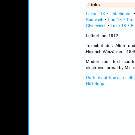
Links
Lukas 18:7 Interlinear
Spanisch
•
Luc 18:7 Fra
Chinesisch
•
Luke 18:7 En
Lutherbibel 1912
Textbibel des Alten un
Heinrich Weizäcker - 189
Modernized Text cour
electronic format by Micha
De Bibl auf Bairisch · St
Hell Sepp