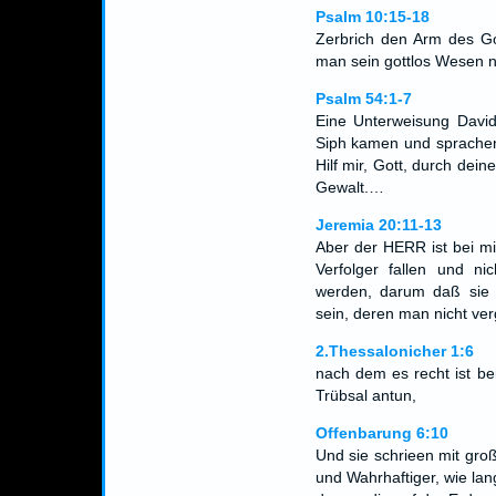
Psalm 10:15-18
Zerbrich den Arm des Go
man sein gottlos Wesen 
Psalm 54:1-7
Eine Unterweisung Davids
Siph kamen und sprachen 
Hilf mir, Gott, durch de
Gewalt.…
Jeremia 20:11-13
Aber der HERR ist bei mi
Verfolger fallen und ni
werden, darum daß sie s
sein, deren man nicht ve
2.Thessalonicher 1:6
nach dem es recht ist be
Trübsal antun,
Offenbarung 6:10
Und sie schrieen mit gro
und Wahrhaftiger, wie lan