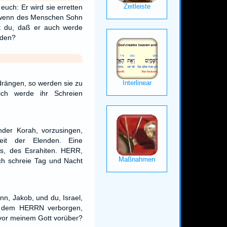
 euch: Er wird sie erretten
h wenn des Menschen Sohn
t du, daß er auch werde
rden?
drängen, so werden sie zu
ich werde ihr Schreien
nder Korah, vorzusingen,
it der Elenden. Eine
s, des Esrahiten. HERR,
ich schreie Tag und Nacht
n, Jakob, und du, Israel,
t dem HERRN verborgen,
vor meinem Gott vorüber?