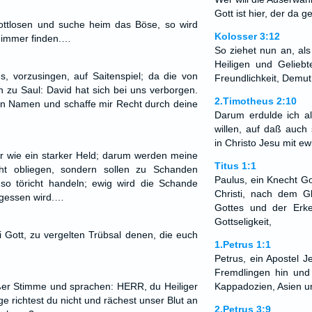
Gott ist hier, der da 
ttlosen und suche heim das Böse, so wird
Kolosser 3:12
nimmer finden.…
So ziehet nun an, als
Heiligen und Geliebt
, vorzusingen, auf Saitenspiel; da die von
Freundlichkeit, Demut
zu Saul: David hat sich bei uns verborgen.
2.Timotheus 2:10
inen Namen und schaffe mir Recht durch deine
Darum erdulde ich a
willen, auf daß auch 
in Christo Jesu mit ewi
r wie ein starker Held; darum werden meine
Titus 1:1
cht obliegen, sondern sollen zu Schanden
Paulus, ein Knecht Go
o töricht handeln; ewig wird die Schande
Christi, nach dem G
rgessen wird.…
Gottes und der Erke
Gottseligkeit,
i Gott, zu vergelten Trübsal denen, die euch
1.Petrus 1:1
Petrus, ein Apostel J
Fremdlingen hin und 
ßer Stimme und sprachen: HERR, du Heiliger
Kappadozien, Asien un
ge richtest du nicht und rächest unser Blut an
2.Petrus 3:9