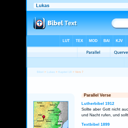
Bibel
>
Lukas
>
Kapitel 18
> Vers 7
Parallel Verse
Lutherbibel 1912
Sollte aber Gott nicht au
und Nacht rufen, und soll
Textbibel 1899