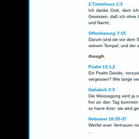
2.Timotheus 1:3
Ich danke Gott, dem ich
Gewissen, daß ich ohne 
und Nacht;
Offenbarung 7:15
Darum sind sie vor dem S
seinem Tempel; und der au
though.
Psalm 13:1,2
Ein Psalm Davids, vorzus
vergessen? Wie lange verb
Habakuk 2:3
Die Weissagung wird ja no
frei an den Tag kommen u
so harre ihrer: sie wird 
Hebraeer 10:35-37
Werfet euer Vertrauen ni
…