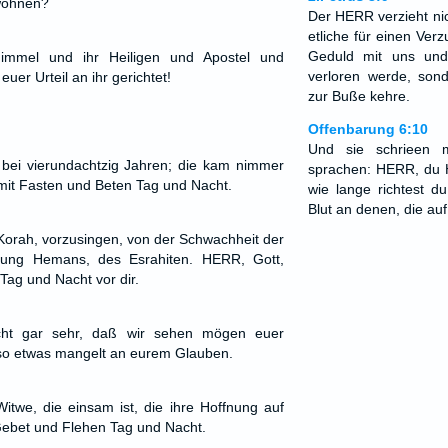
 wohnen?
Der HERR verzieht nic
etliche für einen Ver
Geduld mit uns und
Himmel und ihr Heiligen und Apostel und
verloren werde, son
uer Urteil an ihr gerichtet!
zur Buße kehre.
Offenbarung 6:10
Und sie schrieen 
bei vierundachtzig Jahren; die kam nimmer
sprachen: HERR, du H
mit Fasten und Beten Tag und Nacht.
wie lange richtest d
Blut an denen, die au
 Korah, vorzusingen, von der Schwachheit der
sung Hemans, des Esrahiten. HERR, Gott,
 Tag und Nacht vor dir.
cht gar sehr, daß wir sehen mögen euer
 so etwas mangelt an eurem Glauben.
Witwe, die einsam ist, die ihre Hoffnung auf
 Gebet und Flehen Tag und Nacht.