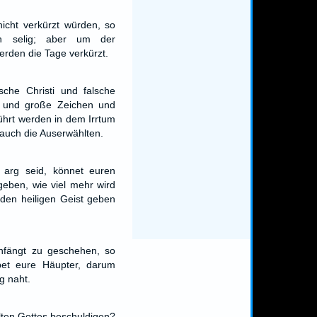
icht verkürzt würden, so
h selig; aber um der
erden die Tage verkürzt.
che Christi und falsche
n und große Zeichen und
ührt werden in dem Irrtum
auch die Auserwählten.
r arg seid, könnet euren
eben, wie viel mehr wird
den heiligen Geist geben
nfängt zu geschehen, so
bet eure Häupter, darum
g naht.
lten Gottes beschuldigen?