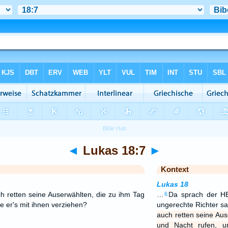
◄
Lukas 18:7
►
Kontext
Lukas 18
ch retten seine Auserwählten, die zu ihm Tag
…
Da sprach der HE
6
te er's mit ihnen verziehen?
ungerechte Richter s
auch retten seine Aus
und Nacht rufen, un