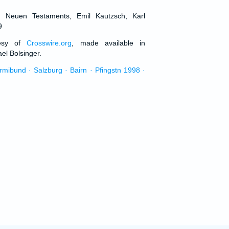
d Neuen Testaments, Emil Kautzsch, Karl
9
tesy of
Crosswire.org
, made available in
el Bolsinger.
urmibund · Salzburg · Bairn · Pfingstn 1998 ·