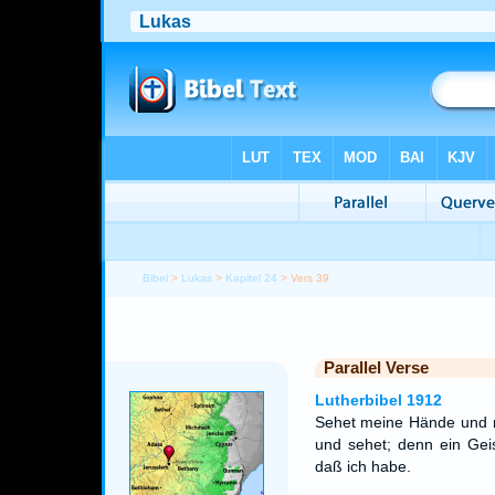
Bibel
>
Lukas
>
Kapitel 24
> Vers 39
Parallel Verse
Lutherbibel 1912
Sehet meine Hände und me
und sehet; denn ein Geis
daß ich habe.