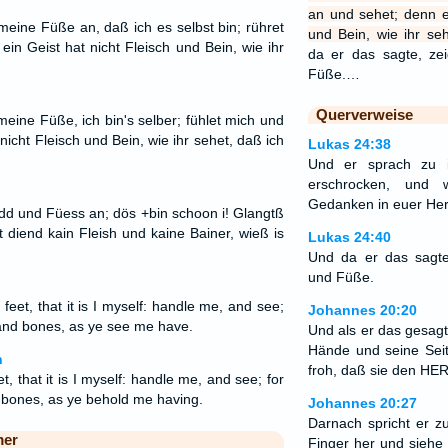
an und sehet; denn ei
ine Füße an, daß ich es selbst bin; rühret
und Bein, wie ihr se
in Geist hat nicht Fleisch und Bein, wie ihr
da er das sagte, ze
Füße.…
Querverweise
ine Füße, ich bin's selber; fühlet mich und
nicht Fleisch und Bein, wie ihr sehet, daß ich
Lukas 24:38
Und er sprach zu 
erschrocken, und
Gedanken in euer He
d und Füess an; dös +bin schoon i! Glangtß
t diend kain Fleish und kaine Bainer, wieß is
Lukas 24:40
Und da er das sagte
und Füße.
et, that it is I myself: handle me, and see;
Johannes 20:20
h and bones, as ye see me have.
Und als er das gesagt 
Hände und seine Sei
n
froh, daß sie den HE
 that it is I myself: handle me, and see; for
nd bones, as ye behold me having.
Johannes 20:27
Darnach spricht er 
mer
Finger her und siehe