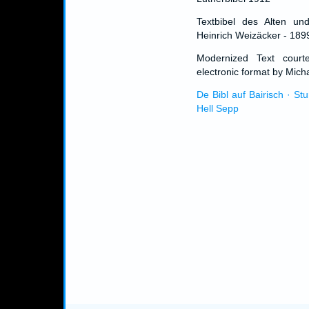
Textbibel des Alten un
Heinrich Weizäcker - 189
Modernized Text cour
electronic format by Micha
De Bibl auf Bairisch · St
Hell Sepp