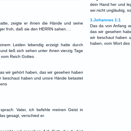
dein Hand her und leg
sei nicht ungläubig, s
1.Johannes 1:1
atte, zeigte er ihnen die Hände und seine
Das da von Anfang wa
nger froh, daß sie den HERRN sahen.…
das wir gesehen hab
wir beschaut haben 
haben, vom Wort des
inem Leiden lebendig erzeigt hatte durch
und ließ sich sehen unter ihnen vierzig Tage
n vom Reich Gottes.
as wir gehört haben, das wir gesehen haben
ir beschaut haben und unsre Hände betastet
bens
sprach: Vater, ich befehle meinen Geist in
as gesagt, verschied er.