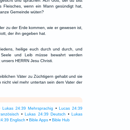
ngesicht und sprachen: Ach Gott, der du bist
es Fleisches, wenn ein Mann gesündigt hat,
e ganze Gemeinde wüten?
er zu der Erde kommen, wie er gewesen ist,
ott, der ihn gegeben hat.
riedens, heilige euch durch und durch, und
 Seele und Leib müsse bewahrt werden
ft unsers HERRN Jesu Christi.
eiblichen Väter zu Züchtigern gehabt und sie
n nicht viel mehr untertan sein dem Vater der
•
Lukas 24:39 Mehrsprachig
•
Lucas 24:39
ranzösisch
•
Lukas 24:39 Deutsch
•
Lukas
4:39 Englisch
•
Bible Apps
•
Bible Hub