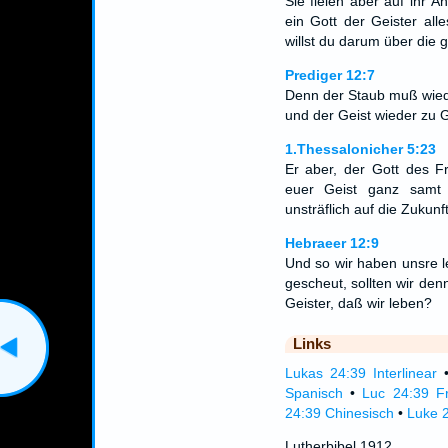
Sie fielen aber auf ihr A
ein Gott der Geister all
willst du darum über di
Prediger 12:7
Denn der Staub muß wied
und der Geist wieder zu G
1.Thessalonicher 5:23
Er aber, der Gott des F
euer Geist ganz samt
unsträflich auf die Zukun
Hebraeer 12:9
Und so wir haben unsre l
gescheut, sollten wir den
Geister, daß wir leben?
Links
Lukas 24:39 Interlinear
Spanisch
•
Luc 24:39 F
24:39 Chinesisch
•
Luke 2
Lutherbibel 1912