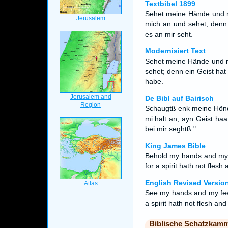
Textbibel 1899
Sehet meine Hände und me
mich an und sehet; denn e
es an mir seht.
Modernisiert Text
Sehet meine Hände und me
sehet; denn ein Geist hat 
habe.
De Bibl auf Bairisch
Schaugtß enk meine Hönd
mi halt an; ayn Geist haa
bei mir seghtß."
King James Bible
Behold my hands and my fe
for a spirit hath not fles
English Revised Versio
See my hands and my feet,
a spirit hath not flesh a
Biblische Schatzkam