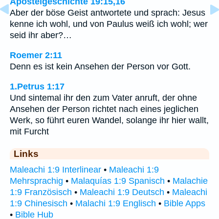
Apostelgeschichte 19:15,16
Aber der böse Geist antwortete und sprach: Jesus
kenne ich wohl, und von Paulus weiß ich wohl; wer
seid ihr aber?…
Roemer 2:11
Denn es ist kein Ansehen der Person vor Gott.
1.Petrus 1:17
Und sintemal ihr den zum Vater anruft, der ohne
Ansehen der Person richtet nach eines jeglichen
Werk, so führt euren Wandel, solange ihr hier wallt,
mit Furcht
Links
Maleachi 1:9 Interlinear
•
Maleachi 1:9
Mehrsprachig
•
Malaquías 1:9 Spanisch
•
Malachie
1:9 Französisch
•
Maleachi 1:9 Deutsch
•
Maleachi
1:9 Chinesisch
•
Malachi 1:9 Englisch
•
Bible Apps
•
Bible Hub