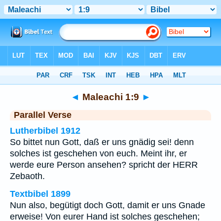
Bibel
>
Maleachi
>
Kapitel 1
> Vers 9
◄
Maleachi 1:9
►
Parallel Verse
Lutherbibel 1912
So bittet nun Gott, daß er uns gnädig sei! denn
solches ist geschehen von euch. Meint ihr, er
werde eure Person ansehen? spricht der HERR
Zebaoth.
Textbibel 1899
Nun also, begütigt doch Gott, damit er uns Gnade
erweise! Von eurer Hand ist solches geschehen;