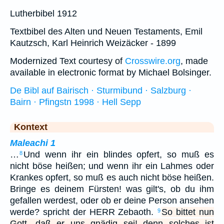
Lutherbibel 1912
Textbibel des Alten und Neuen Testaments, Emil
Kautzsch, Karl Heinrich Weizäcker - 1899
Modernized Text courtesy of
Crosswire.org
, made
available in electronic format by Michael Bolsinger.
De Bibl auf Bairisch · Sturmibund · Salzburg ·
Bairn · Pfingstn 1998 · Hell Sepp
Kontext
Maleachi 1
…
Und wenn ihr ein blindes opfert, so muß es
8
nicht böse heißen; und wenn ihr ein Lahmes oder
Krankes opfert, so muß es auch nicht böse heißen.
Bringe es deinem Fürsten! was gilt's, ob du ihm
gefallen werdest, oder ob er deine Person ansehen
werde? spricht der HERR Zebaoth.
So bittet nun
9
Gott, daß er uns gnädig sei! denn solches ist