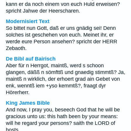
kann er da noch einem von euch Huld erweisen?
spricht Jahwe der Heerscharen.
Modernisiert Text
So bittet nun Gott, daß er uns gnädig sei! Denn
solches ist geschehen von euch. Meinet ihr, er
werde eure Person ansehen? spricht der HERR
Zebaoth.
De Bibl auf Bairisch
Aber für n Herrgot, maintß, werd s schoon
glangen, däßß n sömfttß und gnaedig stimmtß? Ja,
maintß n wirklich, der erhoert grad ain Gebet von
enk, wenntß iem +yso kemmtß?, fraagt dyr
Hörerherr.
King James Bible
And now, I pray you, beseech God that he will be
gracious unto us: this hath been by your means:
will he regard your persons? saith the LORD of
hosts.