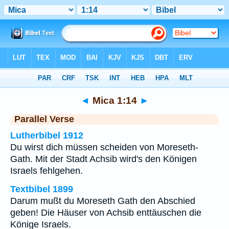
Bibel
>
Mica
>
Kapitel 1
> Vers 14
◄
Mica 1:14
►
Parallel Verse
Lutherbibel 1912
Du wirst dich müssen scheiden von Moreseth-
Gath. Mit der Stadt Achsib wird's den Königen
Israels fehlgehen.
Textbibel 1899
Darum mußt du Moreseth Gath den Abschied
geben! Die Häuser von Achsib enttäuschen die
Könige Israels.