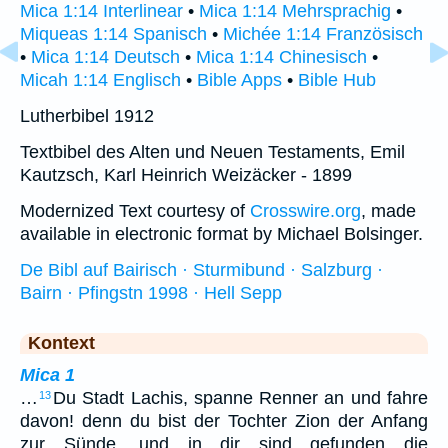
Mica 1:14 Interlinear
•
Mica 1:14 Mehrsprachig
•
Miqueas 1:14 Spanisch
•
Michée 1:14 Französisch
•
Mica 1:14 Deutsch
•
Mica 1:14 Chinesisch
•
Micah 1:14 Englisch
•
Bible Apps
•
Bible Hub
Lutherbibel 1912
Textbibel des Alten und Neuen Testaments, Emil
Kautzsch, Karl Heinrich Weizäcker - 1899
Modernized Text courtesy of
Crosswire.org
, made
available in electronic format by Michael Bolsinger.
De Bibl auf Bairisch · Sturmibund · Salzburg ·
Bairn · Pfingstn 1998 · Hell Sepp
Kontext
Mica 1
…
Du Stadt Lachis, spanne Renner an und fahre
13
davon! denn du bist der Tochter Zion der Anfang
zur Sünde, und in dir sind gefunden die