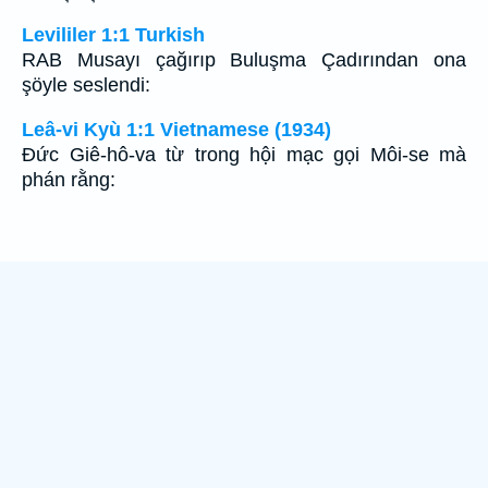
Levililer 1:1 Turkish
RAB Musayı çağırıp Buluşma Çadırından ona
şöyle seslendi:
Leâ-vi Kyù 1:1 Vietnamese (1934)
Ðức Giê-hô-va từ trong hội mạc gọi Môi-se mà
phán rằng: