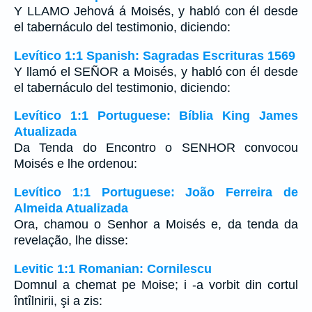
Y LLAMO Jehová á Moisés, y habló con él desde
el tabernáculo del testimonio, diciendo:
Levítico 1:1 Spanish: Sagradas Escrituras 1569
Y llamó el SEÑOR a Moisés, y habló con él desde
el tabernáculo del testimonio, diciendo:
Levítico 1:1 Portuguese: Bíblia King James
Atualizada
Da Tenda do Encontro o SENHOR convocou
Moisés e lhe ordenou:
Levítico 1:1 Portuguese: João Ferreira de
Almeida Atualizada
Ora, chamou o Senhor a Moisés e, da tenda da
revelação, lhe disse:
Levitic 1:1 Romanian: Cornilescu
Domnul a chemat pe Moise; i -a vorbit din cortul
întîlnirii, şi a zis: