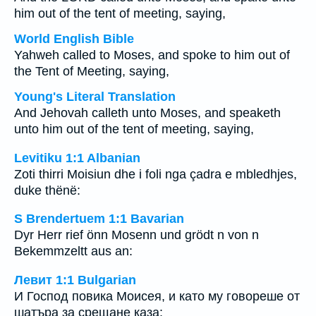
him out of the tent of meeting, saying,
World English Bible
Yahweh called to Moses, and spoke to him out of
the Tent of Meeting, saying,
Young's Literal Translation
And Jehovah calleth unto Moses, and speaketh
unto him out of the tent of meeting, saying,
Levitiku 1:1 Albanian
Zoti thirri Moisiun dhe i foli nga çadra e mbledhjes,
duke thënë:
S Brendertuem 1:1 Bavarian
Dyr Herr rief önn Mosenn und grödt n von n
Bekemmzeltt aus an:
Левит 1:1 Bulgarian
И Господ повика Моисея, и като му говореше от
шатъра за срещане каза: