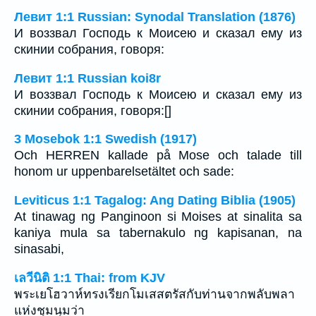
Левит 1:1 Russian: Synodal Translation (1876)
И воззвал Господь к Моисею и сказал ему из
скинии собрания, говоря:
Левит 1:1 Russian koi8r
И воззвал Господь к Моисею и сказал ему из
скинии собрания, говоря:[]
3 Mosebok 1:1 Swedish (1917)
Och HERREN kallade på Mose och talade till
honom ur uppenbarelsetältet och sade:
Leviticus 1:1 Tagalog: Ang Dating Biblia (1905)
At tinawag ng Panginoon si Moises at sinalita sa
kaniya mula sa tabernakulo ng kapisanan, na
sinasabi,
เลวีนิติ 1:1 Thai: from KJV
พระเยโฮวาห์ทรงเรียกโมเสสตรัสกับท่านจากพลับพลา
แห่งชุมนุมว่า