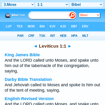
Bible
>
Multilingual
> Leviticus 1:1
◄
Leviticus 1:1
►
King James Bible
And the LORD called unto Moses, and spake unto
him out of the tabernacle of the congregation,
saying,
Darby Bible Translation
And Jehovah called to Moses and spoke to him out
of the tent of meeting, saying,
English Revised Version
And the LORD called unto Moses, and spake unto