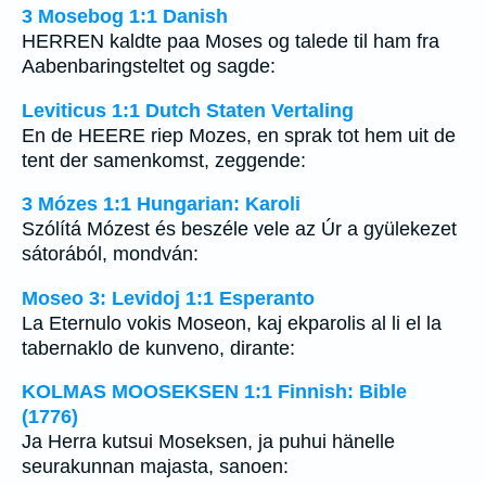
3 Mosebog 1:1 Danish
HERREN kaldte paa Moses og talede til ham fra
Aabenbaringsteltet og sagde:
Leviticus 1:1 Dutch Staten Vertaling
En de HEERE riep Mozes, en sprak tot hem uit de
tent der samenkomst, zeggende:
3 Mózes 1:1 Hungarian: Karoli
Szólítá Mózest és beszéle vele az Úr a gyülekezet
sátorából, mondván:
Moseo 3: Levidoj 1:1 Esperanto
La Eternulo vokis Moseon, kaj ekparolis al li el la
tabernaklo de kunveno, dirante:
KOLMAS MOOSEKSEN 1:1 Finnish: Bible
(1776)
Ja Herra kutsui Moseksen, ja puhui hänelle
seurakunnan majasta, sanoen: