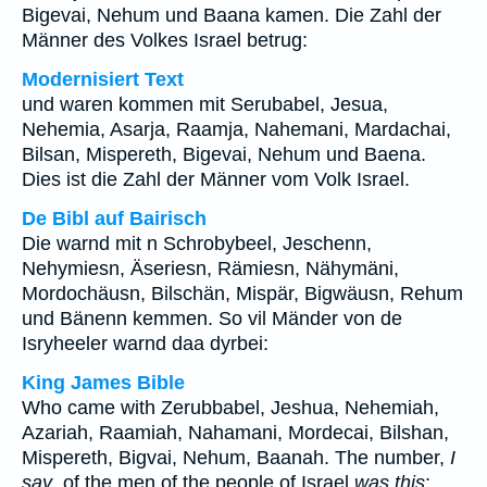
Bigevai, Nehum und Baana kamen. Die Zahl der
Männer des Volkes Israel betrug:
Modernisiert Text
und waren kommen mit Serubabel, Jesua,
Nehemia, Asarja, Raamja, Nahemani, Mardachai,
Bilsan, Mispereth, Bigevai, Nehum und Baena.
Dies ist die Zahl der Männer vom Volk Israel.
De Bibl auf Bairisch
Die warnd mit n Schrobybeel, Jeschenn,
Nehymiesn, Äseriesn, Rämiesn, Nähymäni,
Mordochäusn, Bilschän, Mispär, Bigwäusn, Rehum
und Bänenn kemmen. So vil Mänder von de
Isryheeler warnd daa dyrbei:
King James Bible
Who came with Zerubbabel, Jeshua, Nehemiah,
Azariah, Raamiah, Nahamani, Mordecai, Bilshan,
Mispereth, Bigvai, Nehum, Baanah. The number,
I
say
, of the men of the people of Israel
was this
;