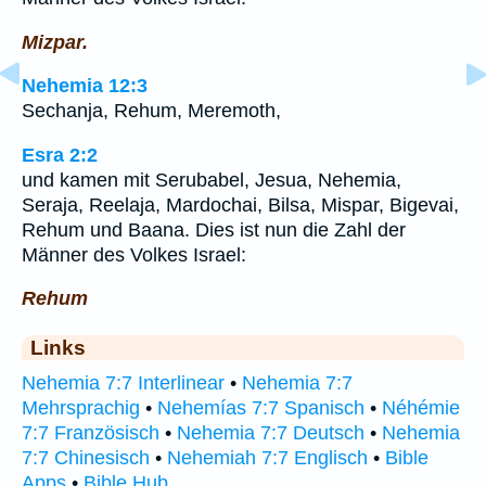
Mizpar.
Nehemia 12:3
Sechanja, Rehum, Meremoth,
Esra 2:2
und kamen mit Serubabel, Jesua, Nehemia,
Seraja, Reelaja, Mardochai, Bilsa, Mispar, Bigevai,
Rehum und Baana. Dies ist nun die Zahl der
Männer des Volkes Israel:
Rehum
Links
Nehemia 7:7 Interlinear
•
Nehemia 7:7
Mehrsprachig
•
Nehemías 7:7 Spanisch
•
Néhémie
7:7 Französisch
•
Nehemia 7:7 Deutsch
•
Nehemia
7:7 Chinesisch
•
Nehemiah 7:7 Englisch
•
Bible
Apps
•
Bible Hub