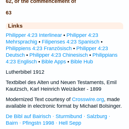
62, or the commencement of
63
Links
Philipper 4:23 Interlinear
•
Philipper 4:23
Mehrsprachig
•
Filipenses 4:23 Spanisch
•
Philippiens 4:23 Französisch
•
Philipper 4:23
Deutsch
•
Philipper 4:23 Chinesisch
•
Philippians
4:23 Englisch
•
Bible Apps
•
Bible Hub
Lutherbibel 1912
Textbibel des Alten und Neuen Testaments, Emil
Kautzsch, Karl Heinrich Weizäcker - 1899
Modernized Text courtesy of
Crosswire.org
, made
available in electronic format by Michael Bolsinger.
De Bibl auf Bairisch · Sturmibund · Salzburg ·
Bairn · Pfingstn 1998 · Hell Sepp