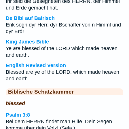
Ihr seid die Gesegneten des HERRN, der Himmel
und Erde gemacht hat.
De Bibl auf Bairisch
Enk sögn dyr Herr, dyr Bschaffer von n Himml und
dyr Erd!
King James Bible
Ye
are
blessed of the LORD which made heaven
and earth.
English Revised Version
Blessed are ye of the LORD, which made heaven
and earth.
Biblische Schatzkammer
blessed
Psalm 3:8
Bei dem HERRN findet man Hilfe. Dein Segen
komme über dein Volk! (Sela.)