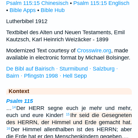
Psalm 115:15 Chinesisch
•
Psalm 115:15 Englisch
•
Bible Apps
•
Bible Hub
Lutherbibel 1912
Textbibel des Alten und Neuen Testaments, Emil
Kautzsch, Karl Heinrich Weizäcker - 1899
Modernized Text courtesy of
Crosswire.org
, made
available in electronic format by Michael Bolsinger.
De Bibl auf Bairisch · Sturmibund · Salzburg ·
Bairn · Pfingstn 1998 · Hell Sepp
Kontext
Psalm 115
…
Der HERR segne euch je mehr und mehr,
14
euch und eure Kinder!
Ihr seid die Gesegneten
15
des HERRN, der Himmel und Erde gemacht hat.
Der Himmel allenthalben ist des HERRN; aber
16
die Erde hat er den Menschenkindern gegeben.…