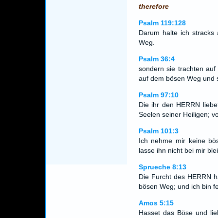
therefore
Psalm 119:128
Darum halte ich stracks 
Weg.
Psalm 36:4
sondern sie trachten au
auf dem bösen Weg und s
Psalm 97:10
Die ihr den HERRN liebe
Seelen seiner Heiligen; v
Psalm 101:3
Ich nehme mir keine bös
lasse ihn nicht bei mir ble
Sprueche 8:13
Die Furcht des HERRN ha
bösen Weg; und ich bin f
Amos 5:15
Hasset das Böse und lieb