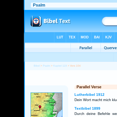
Bibel
>
Psalm
>
Kapitel 119
> Vers 104
Parallel Verse
Lutherbibel 1912
Dein Wort macht mich klu
Textbibel 1899
Durch deine Befehle wer