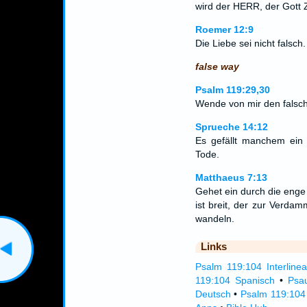
wird der HERR, der Gott 
Roemer 12:9
Die Liebe sei nicht falsc
false way
Psalm 119:29,30
Wende von mir den falsc
Sprueche 14:12
Es gefällt manchem ein 
Tode.
Matthaeus 7:13
Gehet ein durch die enge 
ist breit, der zur Verdam
wandeln.
Links
Psalm 119:104 Interlinea
119:104 Spanisch
•
Psa
Deutsch
•
Psalm 119:104