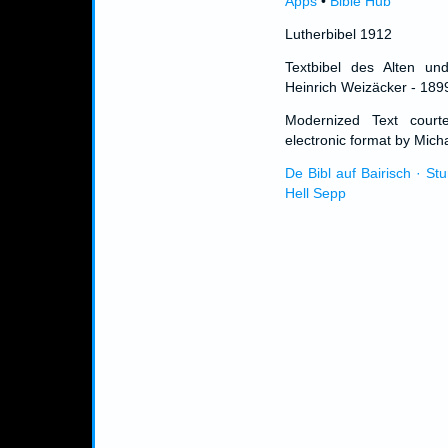
Apps
•
Bible Hub
Lutherbibel 1912
Textbibel des Alten un
Heinrich Weizäcker - 189
Modernized Text cour
electronic format by Micha
De Bibl auf Bairisch · St
Hell Sepp