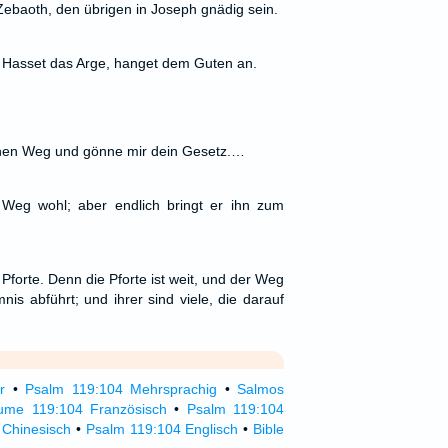
Zebaoth, den übrigen in Joseph gnädig sein.
h. Hasset das Arge, hanget dem Guten an.
hen Weg und gönne mir dein Gesetz.…
Weg wohl; aber endlich bringt er ihn zum
Pforte. Denn die Pforte ist weit, und der Weg
mnis abführt; und ihrer sind viele, die darauf
r
•
Psalm 119:104 Mehrsprachig
•
Salmos
ume 119:104 Französisch
•
Psalm 119:104
 Chinesisch
•
Psalm 119:104 Englisch
•
Bible