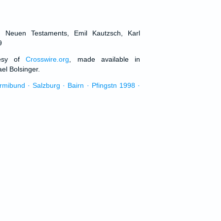
d Neuen Testaments, Emil Kautzsch, Karl
9
tesy of
Crosswire.org
, made available in
el Bolsinger.
urmibund · Salzburg · Bairn · Pfingstn 1998 ·