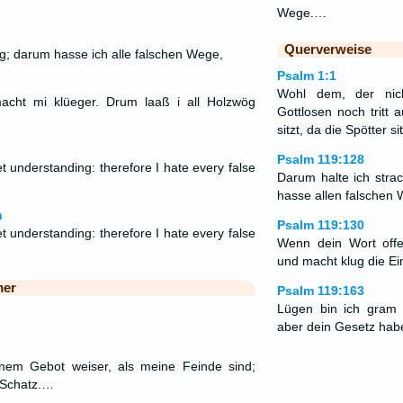
Wege.…
Querverweise
g; darum hasse ich alle falschen Wege,
Psalm 1:1
Wohl dem, der nic
acht mi klüeger. Drum laaß i all Holzwög
Gottlosen noch tritt
sitzt, da die Spötter si
Psalm 119:128
t understanding: therefore I hate every false
Darum halte ich strac
hasse allen falschen 
n
Psalm 119:130
t understanding: therefore I hate every false
Wenn dein Wort offe
und macht klug die Ein
mer
Psalm 119:163
Lügen bin ich gram
aber dein Gesetz habe 
nem Gebot weiser, als meine Feinde sind;
n Schatz.…