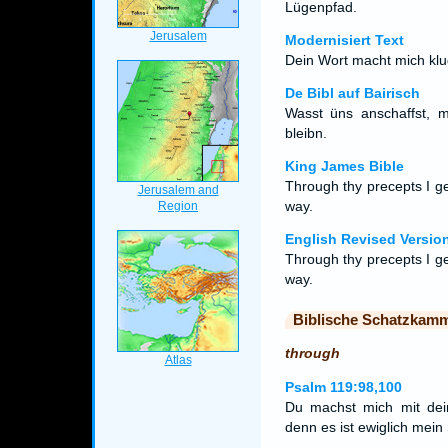
Lügenpfad.
Modernisiert Text
Dein Wort macht mich klu
De Bibl auf Bairisch
Wasst üns anschaffst, m
bleibn.
King James Bible
Through thy precepts I ge
way.
English Revised Versio
Through thy precepts I ge
way.
Biblische Schatzkam
through
Psalm 119:98,100
Du machst mich mit dei
denn es ist ewiglich mei