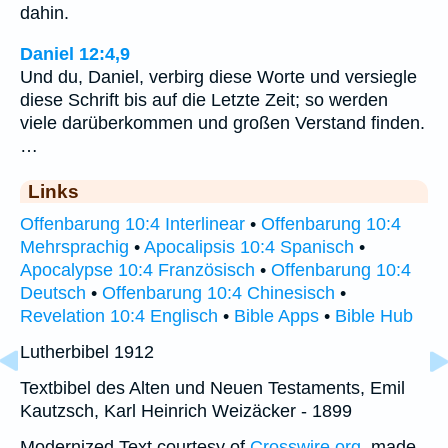
dahin.
Daniel 12:4,9
Und du, Daniel, verbirg diese Worte und versiegle
diese Schrift bis auf die Letzte Zeit; so werden
viele darüberkommen und großen Verstand finden.
…
Links
Offenbarung 10:4 Interlinear
•
Offenbarung 10:4
Mehrsprachig
•
Apocalipsis 10:4 Spanisch
•
Apocalypse 10:4 Französisch
•
Offenbarung 10:4
Deutsch
•
Offenbarung 10:4 Chinesisch
•
Revelation 10:4 Englisch
•
Bible Apps
•
Bible Hub
Lutherbibel 1912
Textbibel des Alten und Neuen Testaments, Emil
Kautzsch, Karl Heinrich Weizäcker - 1899
Modernized Text courtesy of
Crosswire.org
, made