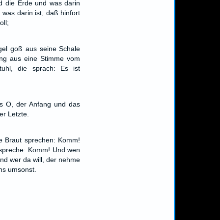
nd die Erde und was darin
was darin ist, daß hinfort
ll;
gel goß aus seine Schale
ging aus eine Stimme vom
hl, die sprach: Es ist
as O, der Anfang und das
er Letzte.
ie Braut sprechen: Komm!
r spreche: Komm! Und wen
nd wer da will, der nehme
ns umsonst.