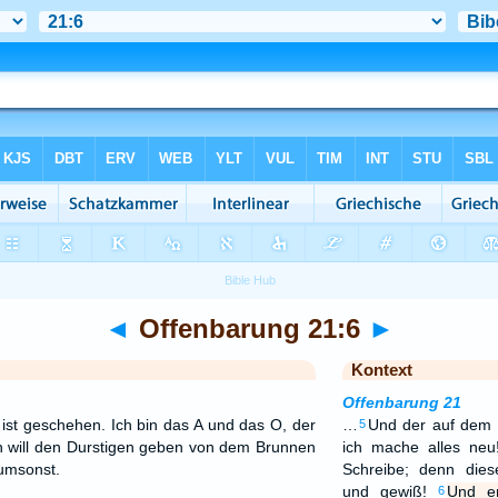
◄
Offenbarung 21:6
►
Kontext
Offenbarung 21
 ist geschehen. Ich bin das A und das O, der
…
Und der auf dem S
5
h will den Durstigen geben von dem Brunnen
ich mache alles neu
umsonst.
Schreibe; denn dies
und gewiß!
Und er
6