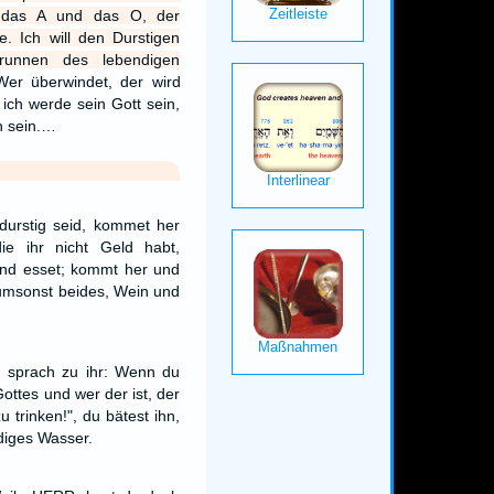
n das A und das O, der
. Ich will den Durstigen
unnen des lebendigen
Wer überwindet, der wird
 ich werde sein Gott sein,
n sein.…
 durstig seid, kommet her
e ihr nicht Geld habt,
und esset; kommt her und
umsonst beides, Wein und
d sprach zu ihr: Wenn du
ottes und wer der ist, der
u trinken!", du bätest ihn,
diges Wasser.