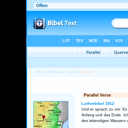
Bibel
>
Offenbarung
>
Kapitel 21
> Vers 6
Parallel Verse
Lutherbibel 1912
Und er sprach zu mir: Es
Anfang und das Ende. Ic
des lebendigen Wassers 