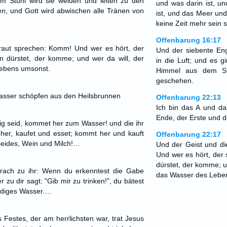
 Stuhl wird sie weiden und leiten zu den
und was darin ist, u
n, und Gott wird abwischen alle Tränen von
ist, und das Meer und 
keine Zeit mehr sein so
Offenbarung 16:17
raut sprechen: Komm! Und wer es hört, der
Und der siebente En
dürstet, der komme; und wer da will, der
in die Luft; und es 
ebens umsonst.
Himmel aus dem Stu
geschehen.
asser schöpfen aus den Heilsbrunnen
Offenbarung 22:13
Ich bin das A und d
Ende, der Erste und d
stig seid, kommet her zum Wasser! und die ihr
her, kaufet und esset; kommt her und kauft
Offenbarung 22:17
eides, Wein und Milch!…
Und der Geist und d
Und wer es hört, de
dürstet, der komme; u
rach zu ihr: Wenn du erkenntest die Gabe
das Wasser des Lebe
r zu dir sagt: "Gib mir zu trinken!", du bätest
endiges Wasser.…
 Festes, der am herrlichsten war, trat Jesus