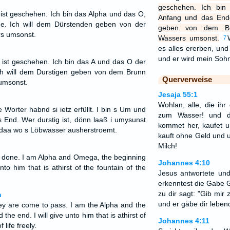
geschehen. Ich bi
 ist geschehen. Ich bin das Alpha und das O,
Anfang und das Ende
e. Ich will dem Dürstenden geben von der
geben von dem Br
s umsonst.
Wassers umsonst.
7
es alles ererben, und
und er wird mein Soh
 ist geschehen. Ich bin das A und das O der
h will dem Durstigen geben von dem Brunn
Querverweise
umsonst.
Jesaja 55:1
Wohlan, alle, die ihr
e Worter habnd si ietz erfüllt. I bin s Um und
zum Wasser! und di
s End. Wer durstig ist, dönn laaß i umysunst
kommet her, kaufet 
, daa wo s Löbwasser ausherstroemt.
kauft ohne Geld und 
Milch!
is done. I am Alpha and Omega, the beginning
Johannes 4:10
nto him that is athirst of the fountain of the
Jesus antwortete un
erkenntest die Gabe G
zu dir sagt: "Gib mir z
n
und er gäbe dir leben
y are come to pass. I am the Alpha and the
he end. I will give unto him that is athirst of
Johannes 4:11
 life freely.