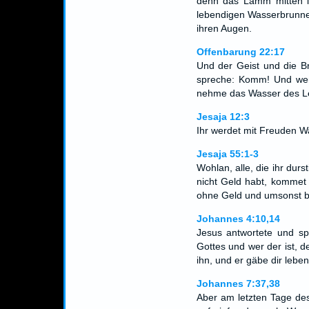
denn das Lamm mitten im
lebendigen Wasserbrunne
ihren Augen.
Offenbarung 22:17
Und der Geist und die B
spreche: Komm! Und wen 
nehme das Wasser des L
Jesaja 12:3
Ihr werdet mit Freuden W
Jesaja 55:1-3
Wohlan, alle, die ihr dur
nicht Geld habt, kommet 
ohne Geld und umsonst b
Johannes 4:10,14
Jesus antwortete und sp
Gottes und wer der ist, de
ihn, und er gäbe dir leb
Johannes 7:37,38
Aber am letzten Tage des