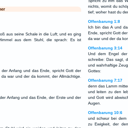
Spricht zu ihm das 
nichts, womit du schö
mer
tief; woher hast du d
Offenbarung 1:8
Ich bin das A und d
Ende, spricht Gott de
oß aus seine Schale in die Luft; und es ging
da war und der da kom
immel aus dem Stuhl, die sprach: Es ist
Offenbarung 3:14
Und dem Engel der
schreibe: Das sagt, 
und wahrhaftige Zeug
 der Anfang und das Ende, spricht Gott der
Gottes:
 da war und der da kommt, der Allmächtige.
Offenbarung 7:17
denn das Lamm mitten
und leiten zu den l
 der Anfang und das Ende, der Erste und der
und Gott wird abwisc
Augen.
Offenbarung 10:6
und schwur bei dem 
zu Ewigkeit, der de