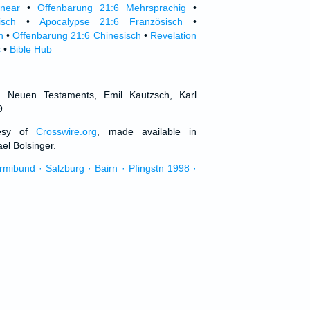
inear
•
Offenbarung 21:6 Mehrsprachig
•
isch
•
Apocalypse 21:6 Französisch
•
h
•
Offenbarung 21:6 Chinesisch
•
Revelation
s
•
Bible Hub
d Neuen Testaments, Emil Kautzsch, Karl
9
tesy of
Crosswire.org
, made available in
el Bolsinger.
urmibund · Salzburg · Bairn · Pfingstn 1998 ·