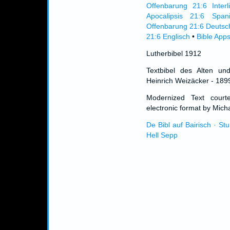
Offenbarung 21:6 Interl
Apocalipsis 21:6 Span
Offenbarung 21:6 Deutsc
21:6 Englisch
•
Bible App
Lutherbibel 1912
Textbibel des Alten un
Heinrich Weizäcker - 189
Modernized Text cour
electronic format by Micha
De Bibl auf Bairisch · St
Hell Sepp