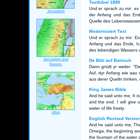
Textbibel 1899
Und er sprach zu mir: es
der Anfang und das End
Quelle des Lebenswasser
Modernisiert Text
Und er sprach zu mir: Es
Anfang und das Ende. Ic
des lebendigen Wassers 
De Bibl auf Bairisch
Dann grödt yr weiter: "Di
Auf, dyr Anfang wie aau 
aus derer Quelln trinken
King James Bible
And he said unto me, It 
and the end. I will give u
water of life freely.
English Revised Versio
And he said unto me, The
Omega, the beginning and t
the fountain of the water of