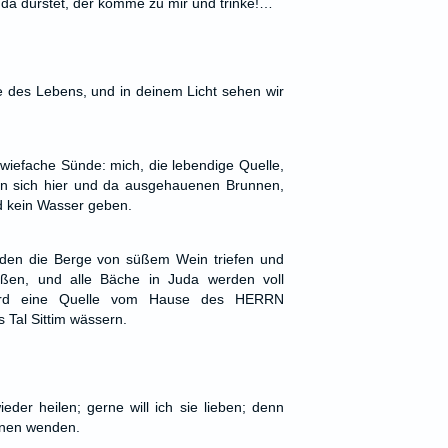
 da dürstet, der komme zu mir und trinke!…
le des Lebens, und in deinem Licht sehen wir
zwiefache Sünde: mich, die lebendige Quelle,
n sich hier und da ausgehauenen Brunnen,
nd kein Wasser geben.
rden die Berge von süßem Wein triefen und
eßen, und alle Bäche in Juda werden voll
ird eine Quelle vom Hause des HERRN
 Tal Sittim wässern.
wieder heilen; gerne will ich sie lieben; denn
ihnen wenden.