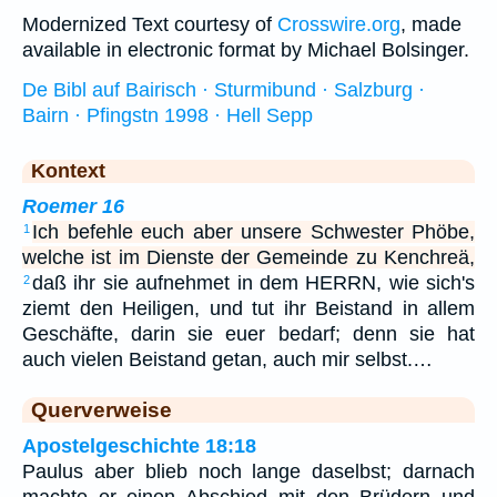
Modernized Text courtesy of
Crosswire.org
, made
available in electronic format by Michael Bolsinger.
De Bibl auf Bairisch · Sturmibund · Salzburg ·
Bairn · Pfingstn 1998 · Hell Sepp
Kontext
Roemer 16
Ich befehle euch aber unsere Schwester Phöbe,
1
welche ist im Dienste der Gemeinde zu Kenchreä,
daß ihr sie aufnehmet in dem HERRN, wie sich's
2
ziemt den Heiligen, und tut ihr Beistand in allem
Geschäfte, darin sie euer bedarf; denn sie hat
auch vielen Beistand getan, auch mir selbst.…
Querverweise
Apostelgeschichte 18:18
Paulus aber blieb noch lange daselbst; darnach
machte er einen Abschied mit den Brüdern und