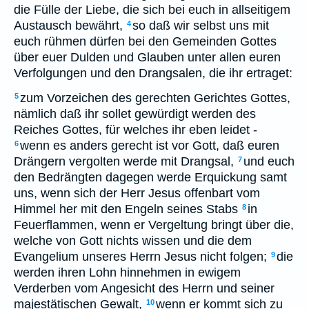
die Fülle der Liebe, die sich bei euch in allseitigem
Austausch bewährt,
so daß wir selbst uns mit
4
euch rühmen dürfen bei den Gemeinden Gottes
über euer Dulden und Glauben unter allen euren
Verfolgungen und den Drangsalen, die ihr ertraget:
zum Vorzeichen des gerechten Gerichtes Gottes,
5
nämlich daß ihr sollet gewürdigt werden des
Reiches Gottes, für welches ihr eben leidet -
wenn es anders gerecht ist vor Gott, daß euren
6
Drängern vergolten werde mit Drangsal,
und euch
7
den Bedrängten dagegen werde Erquickung samt
uns, wenn sich der Herr Jesus offenbart vom
Himmel her mit den Engeln seines Stabs
in
8
Feuerflammen, wenn er Vergeltung bringt über die,
welche von Gott nichts wissen und die dem
Evangelium unseres Herrn Jesus nicht folgen;
die
9
werden ihren Lohn hinnehmen in ewigem
Verderben vom Angesicht des Herrn und seiner
majestätischen Gewalt,
wenn er kommt sich zu
10