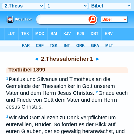
Bibel
>
TEX
> 2.Thessalonicher 1
◄
2.Thessalonicher 1
►
Textbibel 1899
Paulus und Silvanus und Timotheus an die
1
Gemeinde der Thessaloniker in Gott unserem
Vater und dem Herrn Jesus Christus.
Gnade euch
2
und Friede von Gott dem Vater und dem Herrn
Jesus Christus.
Wir sind Gott allezeit zu Dank verpflichtet um
3
euretwillen, Brüder. So fordert es der Blick auf
euren Glauben, der so gewaltig heranwächst, und