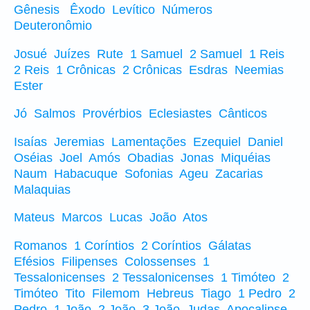
Gênesis
Êxodo
Levítico
Números
Deuteronômio
Josué
Juízes
Rute
1 Samuel
2 Samuel
1 Reis
2 Reis
1 Crônicas
2 Crônicas
Esdras
Neemias
Ester
Jó
Salmos
Provérbios
Eclesiastes
Cânticos
Isaías
Jeremias
Lamentações
Ezequiel
Daniel
Oséias
Joel
Amós
Obadias
Jonas
Miquéias
Naum
Habacuque
Sofonias
Ageu
Zacarias
Malaquias
Mateus
Marcos
Lucas
João
Atos
Romanos
1 Coríntios
2 Coríntios
Gálatas
Efésios
Filipenses
Colossenses
1
Tessalonicenses
2 Tessalonicenses
1 Timóteo
2
Timóteo
Tito
Filemom
Hebreus
Tiago
1 Pedro
2
Pedro
1 João
2 João
3 João
Judas
Apocalipse