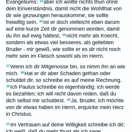
Evangeliums;
aber ich wollte nichts thun ohne
14
dein Einverständnis, damit nicht die Wohlthat von
dir wie gezwungen herauskomme; sie sollte
freiwillig sein.
Ist er doch vielleicht eben darum
15
auf eine kurze Zeit dir genommen worden, damit
du ihn auf ewig hättest,
nicht mehr als Knecht,
16
sondern als etwas viel besseres, als geliebten
Bruder - mir gewiß, wie sollte er es dir nicht noch
mehr sein im Fleisch sowohl als im Herrn.
Wenn ich dir Mitgenosse bin, so nimm ihn an wie
17
mich.
Hat er dir aber Schaden gethan oder
18
schuldet dir, so schreibe es auf meine Rechnung.
Ich Paulus schreibe es eigenhändig: ich werde
19
es bezahlen; ich will nicht davon reden, daß du
dich selbst mir schuldest.
Ja, Bruder, ich möchte
20
von dir etwas haben im Herrn, erquicke mein Herz
in Christus.
Im Vertrauen auf deine Willigkeit schreibe ich dir;
21
ich weiß, daß du mehr thust als ich sage.