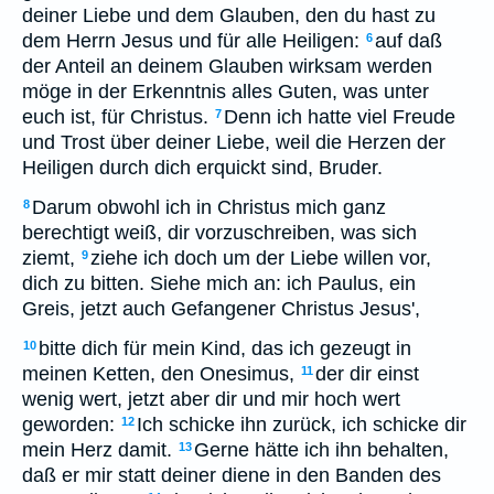
deiner Liebe und dem Glauben, den du hast zu
dem Herrn Jesus und für alle Heiligen:
auf daß
6
der Anteil an deinem Glauben wirksam werden
möge in der Erkenntnis alles Guten, was unter
euch ist, für Christus.
Denn ich hatte viel Freude
7
und Trost über deiner Liebe, weil die Herzen der
Heiligen durch dich erquickt sind, Bruder.
Darum obwohl ich in Christus mich ganz
8
berechtigt weiß, dir vorzuschreiben, was sich
ziemt,
ziehe ich doch um der Liebe willen vor,
9
dich zu bitten. Siehe mich an: ich Paulus, ein
Greis, jetzt auch Gefangener Christus Jesus',
bitte dich für mein Kind, das ich gezeugt in
10
meinen Ketten, den Onesimus,
der dir einst
11
wenig wert, jetzt aber dir und mir hoch wert
geworden:
Ich schicke ihn zurück, ich schicke dir
12
mein Herz damit.
Gerne hätte ich ihn behalten,
13
daß er mir statt deiner diene in den Banden des