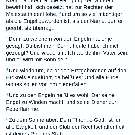
Kraft, nachdem er die Reinigung der Sünden
bewirkt hat, sich gesetzt hat zur Rechten der
Majestät in der Höhe,
und um so viel mächtiger
4
als die Engel geworden ist, als der Name, den er
geerbt, sie überragt.
Denn zu welchem von den Engeln hat er je
5
gesagt: Du bist mein Sohn, heute habe ich dich
gezeugt? Und wiederum: Ich werde ihm Vater sein,
und er wird mir Sohn sein.
Und wiederum, da er den Erstgeborenen auf den
6
Erdkreis eingeführt, da heißt es: Und alle Engel
Gottes sollen vor ihm niederfallen.
Und zu den Engeln heißt es wohl: Der seine
7
Engel zu Winden macht, und seine Diener zur
Feuerflamme.
Zu dem Sohne aber: Dein Thron, o Gott, ist für
8
alle Ewigkeit, und der Stab der Rechtschaffenheit
ist deines Reiches Stab.