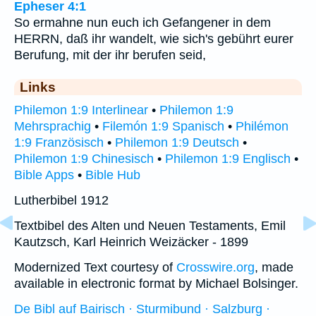
Epheser 4:1
So ermahne nun euch ich Gefangener in dem
HERRN, daß ihr wandelt, wie sich's gebührt eurer
Berufung, mit der ihr berufen seid,
Links
Philemon 1:9 Interlinear
•
Philemon 1:9
Mehrsprachig
•
Filemón 1:9 Spanisch
•
Philémon
1:9 Französisch
•
Philemon 1:9 Deutsch
•
Philemon 1:9 Chinesisch
•
Philemon 1:9 Englisch
•
Bible Apps
•
Bible Hub
Lutherbibel 1912
Textbibel des Alten und Neuen Testaments, Emil
Kautzsch, Karl Heinrich Weizäcker - 1899
Modernized Text courtesy of
Crosswire.org
, made
available in electronic format by Michael Bolsinger.
De Bibl auf Bairisch · Sturmibund · Salzburg ·