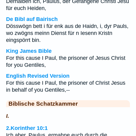
Derhalben ich, Paulus, der Gefangene Christi Jesu
für euch Heiden,
De Bibl auf Bairisch
Dösswögn bett i für enk aus de Haidn, i, dyr Pauls,
wo zwögns meinn Dienst für n Iesenn Kristn
eingspörrt bin.
King James Bible
For this cause I Paul, the prisoner of Jesus Christ
for you Gentiles,
English Revised Version
For this cause I Paul, the prisoner of Christ Jesus
in behalf of you Gentiles,--
Biblische Schatzkammer
I.
2.Korinther 10:1
Ich aber, Paulus, ermahne euch durch die