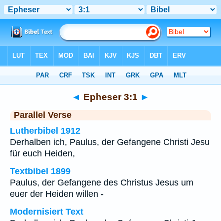
Bibel
>
Epheser
>
Kapitel 3
> Vers 1
◄
Epheser 3:1
►
Parallel Verse
Lutherbibel 1912
Derhalben ich, Paulus, der Gefangene Christi Jesu
für euch Heiden,
Textbibel 1899
Paulus, der Gefangene des Christus Jesus um
euer der Heiden willen -
Modernisiert Text