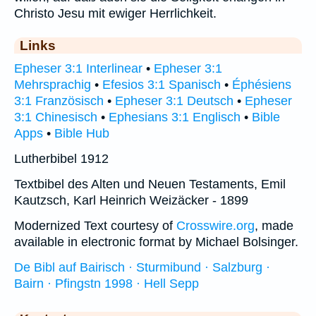
Christo Jesu mit ewiger Herrlichkeit.
Links
Epheser 3:1 Interlinear
•
Epheser 3:1
Mehrsprachig
•
Efesios 3:1 Spanisch
•
Éphésiens
3:1 Französisch
•
Epheser 3:1 Deutsch
•
Epheser
3:1 Chinesisch
•
Ephesians 3:1 Englisch
•
Bible
Apps
•
Bible Hub
Lutherbibel 1912
Textbibel des Alten und Neuen Testaments, Emil
Kautzsch, Karl Heinrich Weizäcker - 1899
Modernized Text courtesy of
Crosswire.org
, made
available in electronic format by Michael Bolsinger.
De Bibl auf Bairisch · Sturmibund · Salzburg ·
Bairn · Pfingstn 1998 · Hell Sepp