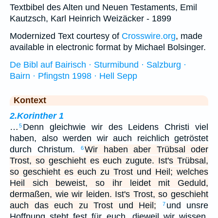
Textbibel des Alten und Neuen Testaments, Emil
Kautzsch, Karl Heinrich Weizäcker - 1899
Modernized Text courtesy of
Crosswire.org
, made
available in electronic format by Michael Bolsinger.
De Bibl auf Bairisch · Sturmibund · Salzburg ·
Bairn · Pfingstn 1998 · Hell Sepp
Kontext
2.Korinther 1
…
Denn gleichwie wir des Leidens Christi viel
5
haben, also werden wir auch reichlich getröstet
durch Christum.
Wir haben aber Trübsal oder
6
Trost, so geschieht es euch zugute. Ist's Trübsal,
so geschieht es euch zu Trost und Heil; welches
Heil sich beweist, so ihr leidet mit Geduld,
dermaßen, wie wir leiden. Ist's Trost, so geschieht
auch das euch zu Trost und Heil;
und unsre
7
Hoffnung steht fest für euch, dieweil wir wissen,