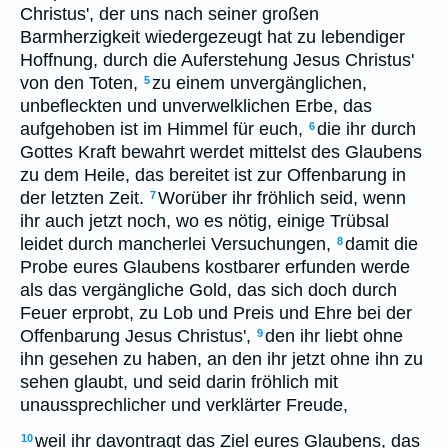
Christus', der uns nach seiner großen
Barmherzigkeit wiedergezeugt hat zu lebendiger
Hoffnung, durch die Auferstehung Jesus Christus'
von den Toten,
zu einem unvergänglichen,
5
unbefleckten und unverwelklichen Erbe, das
aufgehoben ist im Himmel für euch,
die ihr durch
6
Gottes Kraft bewahrt werdet mittelst des Glaubens
zu dem Heile, das bereitet ist zur Offenbarung in
der letzten Zeit.
Worüber ihr fröhlich seid, wenn
7
ihr auch jetzt noch, wo es nötig, einige Trübsal
leidet durch mancherlei Versuchungen,
damit die
8
Probe eures Glaubens kostbarer erfunden werde
als das vergängliche Gold, das sich doch durch
Feuer erprobt, zu Lob und Preis und Ehre bei der
Offenbarung Jesus Christus',
den ihr liebt ohne
9
ihn gesehen zu haben, an den ihr jetzt ohne ihn zu
sehen glaubt, und seid darin fröhlich mit
unaussprechlicher und verklärter Freude,
weil ihr davontragt das Ziel eures Glaubens, das
10