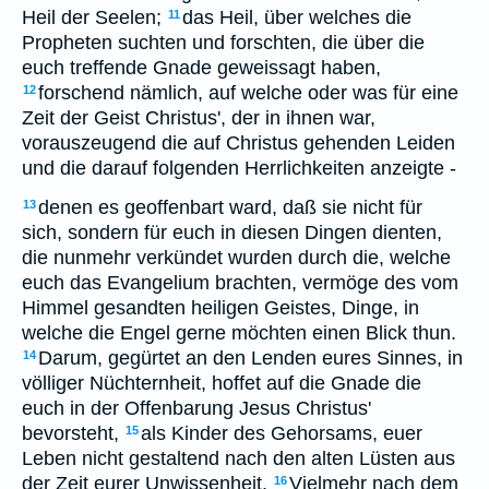
Heil der Seelen;
das Heil, über welches die
11
Propheten suchten und forschten, die über die
euch treffende Gnade geweissagt haben,
forschend nämlich, auf welche oder was für eine
12
Zeit der Geist Christus', der in ihnen war,
vorauszeugend die auf Christus gehenden Leiden
und die darauf folgenden Herrlichkeiten anzeigte -
denen es geoffenbart ward, daß sie nicht für
13
sich, sondern für euch in diesen Dingen dienten,
die nunmehr verkündet wurden durch die, welche
euch das Evangelium brachten, vermöge des vom
Himmel gesandten heiligen Geistes, Dinge, in
welche die Engel gerne möchten einen Blick thun.
Darum, gegürtet an den Lenden eures Sinnes, in
14
völliger Nüchternheit, hoffet auf die Gnade die
euch in der Offenbarung Jesus Christus'
bevorsteht,
als Kinder des Gehorsams, euer
15
Leben nicht gestaltend nach den alten Lüsten aus
der Zeit eurer Unwissenheit.
Vielmehr nach dem
16