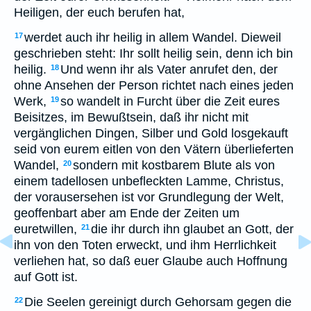
Heiligen, der euch berufen hat,
werdet auch ihr heilig in allem Wandel. Dieweil
17
geschrieben steht: Ihr sollt heilig sein, denn ich bin
heilig.
Und wenn ihr als Vater anrufet den, der
18
ohne Ansehen der Person richtet nach eines jeden
Werk,
so wandelt in Furcht über die Zeit eures
19
Beisitzes, im Bewußtsein, daß ihr nicht mit
vergänglichen Dingen, Silber und Gold losgekauft
seid von eurem eitlen von den Vätern überlieferten
Wandel,
sondern mit kostbarem Blute als von
20
einem tadellosen unbefleckten Lamme, Christus,
der vorausersehen ist vor Grundlegung der Welt,
geoffenbart aber am Ende der Zeiten um
euretwillen,
die ihr durch ihn glaubet an Gott, der
21
ihn von den Toten erweckt, und ihm Herrlichkeit
verliehen hat, so daß euer Glaube auch Hoffnung
auf Gott ist.
Die Seelen gereinigt durch Gehorsam gegen die
22