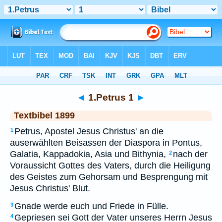
Bibel
>
TEX
> 1.Petrus 1
◄
1.Petrus 1
►
Textbibel 1899
Petrus, Apostel Jesus Christus' an die
1
auserwählten Beisassen der Diaspora in Pontus,
Galatia, Kappadokia, Asia und Bithynia,
nach der
2
Voraussicht Gottes des Vaters, durch die Heiligung
des Geistes zum Gehorsam und Besprengung mit
Jesus Christus' Blut.
Gnade werde euch und Friede in Fülle.
3
Gepriesen sei Gott der Vater unseres Herrn Jesus
4