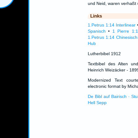
und Neid, waren verhaßt
Links
1.Petrus 1:14 Interlinear
Spanisch
•
1 Pierre 1:
1.Petrus 1:14 Chinesisch
Hub
Lutherbibel 1912
Textbibel des Alten un
Heinrich Weizäcker - 189
Modernized Text cour
electronic format by Micha
De Bibl auf Bairisch · St
Hell Sepp