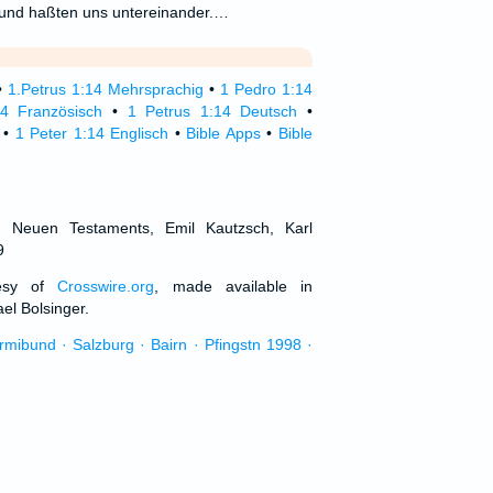
 und haßten uns untereinander.…
•
1.Petrus 1:14 Mehrsprachig
•
1 Pedro 1:14
14 Französisch
•
1 Petrus 1:14 Deutsch
•
•
1 Peter 1:14 Englisch
•
Bible Apps
•
Bible
d Neuen Testaments, Emil Kautzsch, Karl
9
tesy of
Crosswire.org
, made available in
el Bolsinger.
urmibund · Salzburg · Bairn · Pfingstn 1998 ·