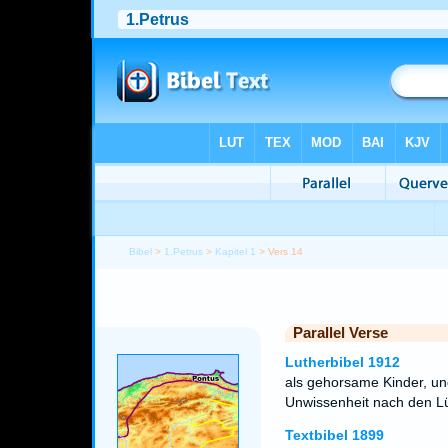
Bibel
>
1.Petrus
>
Kapitel 1
> Vers 14
Parallel Verse
Lutherbibel 1912
als gehorsame Kinder, und 
Unwissenheit nach den Lü
Textbibel 1899