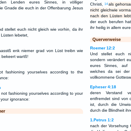
en Lenden eures Sinnes, in völliger
Christi,
als gehorsa
14
 die Gnade die euch in der Offenbarung Jesus
nicht gleichwie vorma
nach den Lüsten lebt
der euch berufen hat 
ihr heilig in allem e
 stellet euch nicht gleich wie vorhin, da ihr
Lüsten lebetet,
Querverweise
Roemer 12:2
aasstß enk niemer grad von Lüst treibn wie
Und stellet euch ni
 bekeert wartß!
sondern verändert e
eures Sinnes, auf
welches da sei der 
ot fashioning yourselves according to the
vollkommene Gotteswi
ance:
Epheser 4:18
n
deren Verstand ve
 not fashioning yourselves according to your
entfremdet sind von
f your ignorance:
ist, durch die Unwis
durch die Blindheit ih
mer
1.Petrus 1:2
nach der Vorsehung G