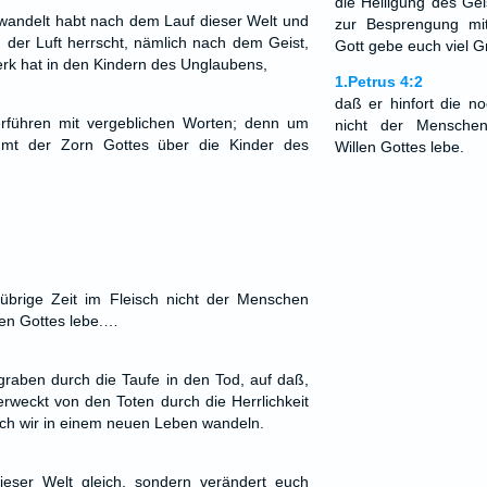
die Heiligung des G
ewandelt habt nach dem Lauf dieser Welt und
zur Besprengung mit
 der Luft herrscht, nämlich nach dem Geist,
Gott gebe euch viel 
erk hat in den Kindern des Unglaubens,
1.Petrus 4:2
daß er hinfort die no
rführen mit vergeblichen Worten; denn um
nicht der Mensche
mmt der Zorn Gottes über die Kinder des
Willen Gottes lebe.
 übrige Zeit im Fleisch nicht der Menschen
en Gottes lebe.…
egraben durch die Taufe in den Tod, auf daß,
ferweckt von den Toten durch die Herrlichkeit
auch wir in einem neuen Leben wandeln.
dieser Welt gleich, sondern verändert euch