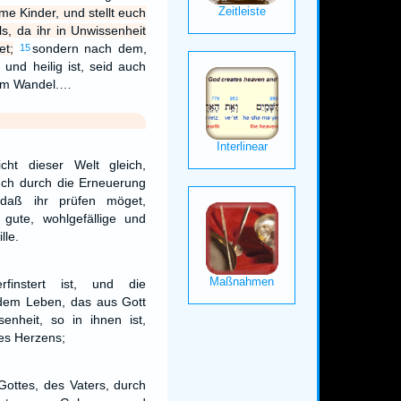
me Kinder, und stellt euch
ls, da ihr in Unwissenheit
et;
sondern nach dem,
15
und heilig ist, seid auch
urem Wandel.…
cht dieser Welt gleich,
uch durch die Erneuerung
 daß ihr prüfen möget,
gute, wohlgefällige und
lle.
rfinstert ist, und die
 dem Leben, das aus Gott
senheit, so in ihnen ist,
res Herzens;
ottes, des Vaters, durch