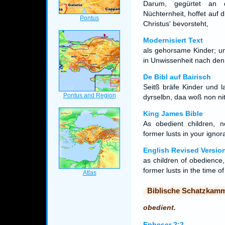
Darum, gegürtet an d
Nüchternheit, hoffet auf
Christus' bevorsteht,
Modernisiert Text
als gehorsame Kinder; und
in Unwissenheit nach den 
De Bibl auf Bairisch
Seitß bräfe Kinder und l
dyrselbn, daa woß non nit
King James Bible
As obedient children, n
former lusts in your ignor
English Revised Versio
as children of obedience,
former lusts in the time o
Biblische Schatzkam
obedient.
Epheser 2:2