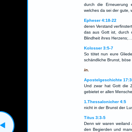
durch die Erneuerung 
welches da sei der gute, 
Epheser 4:18-22
deren Verstand verfinster
das aus Gott ist, durch 
Blindheit ihres Herzens;
Kolosser 3:5-7
So tötet nun eure Glieder
schändliche Brunst, böse 
in.
Apostelgeschichte 17:3
Und zwar hat Gott die Z
gebietet er allen Mensch
1.Thessalonicher 4:5
nicht in der Brunst der Lu
Titus 3:3-5
Denn wir waren weiland 
den Begierden und manch