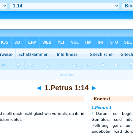
◄
1.Petrus 1:14
►
Kontext
1.Petrus 1
stellt euch nicht gleichwie vormals, da ihr in
Darum so begür
13
sten lebtet;
Gemütes, seid nüc
Hoffnung ganz auf
angeboten wird dur