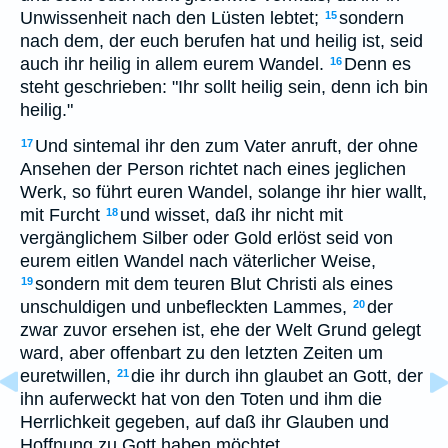
Unwissenheit nach den Lüsten lebtet;
sondern
15
nach dem, der euch berufen hat und heilig ist, seid
auch ihr heilig in allem eurem Wandel.
Denn es
16
steht geschrieben: "Ihr sollt heilig sein, denn ich bin
heilig."
Und sintemal ihr den zum Vater anruft, der ohne
17
Ansehen der Person richtet nach eines jeglichen
Werk, so führt euren Wandel, solange ihr hier wallt,
mit Furcht
und wisset, daß ihr nicht mit
18
vergänglichem Silber oder Gold erlöst seid von
eurem eitlen Wandel nach väterlicher Weise,
sondern mit dem teuren Blut Christi als eines
19
unschuldigen und unbefleckten Lammes,
der
20
zwar zuvor ersehen ist, ehe der Welt Grund gelegt
ward, aber offenbart zu den letzten Zeiten um
euretwillen,
die ihr durch ihn glaubet an Gott, der
21
ihn auferweckt hat von den Toten und ihm die
Herrlichkeit gegeben, auf daß ihr Glauben und
Hoffnung zu Gott haben möchtet.