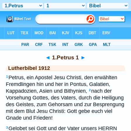
Bibel
>
LUT
> 1.Petrus 1
◄
1.Petrus 1
►
Lutherbibel 1912
Petrus, ein Apostel Jesu Christi, den erwählten
1
Fremdlingen hin und her in Pontus, Galatien,
Kappadozien, Asien und Bithynien,
nach der
2
Vorsehung Gottes, des Vaters, durch die Heiligung
des Geistes, zum Gehorsam und zur Besprengung
mit dem Blut Jesu Christi: Gott gebe euch viel
Gnade und Frieden!
Gelobet sei Gott und der Vater unsers HERRN
3