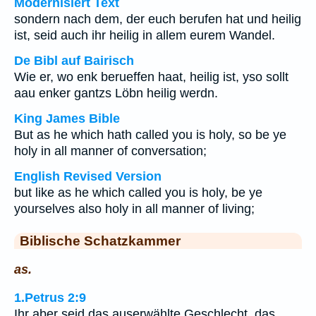
Modernisiert Text
sondern nach dem, der euch berufen hat und heilig
ist, seid auch ihr heilig in allem eurem Wandel.
De Bibl auf Bairisch
Wie er, wo enk berueffen haat, heilig ist, yso sollt
aau enker gantzs Löbn heilig werdn.
King James Bible
But as he which hath called you is holy, so be ye
holy in all manner of conversation;
English Revised Version
but like as he which called you is holy, be ye
yourselves also holy in all manner of living;
Biblische Schatzkammer
as.
1.Petrus 2:9
Ihr aber seid das auserwählte Geschlecht, das