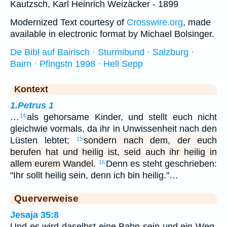
Kautzsch, Karl Heinrich Weizäcker - 1899
Modernized Text courtesy of
Crosswire.org
, made
available in electronic format by Michael Bolsinger.
De Bibl auf Bairisch · Sturmibund · Salzburg ·
Bairn · Pfingstn 1998 · Hell Sepp
Kontext
1.Petrus 1
…
als gehorsame Kinder, und stellt euch nicht
14
gleichwie vormals, da ihr in Unwissenheit nach den
Lüsten lebtet;
sondern nach dem, der euch
15
berufen hat und heilig ist, seid auch ihr heilig in
allem eurem Wandel.
Denn es steht geschrieben:
16
"Ihr sollt heilig sein, denn ich bin heilig."…
Querverweise
Jesaja 35:8
Und es wird daselbst eine Bahn sein und ein Weg,