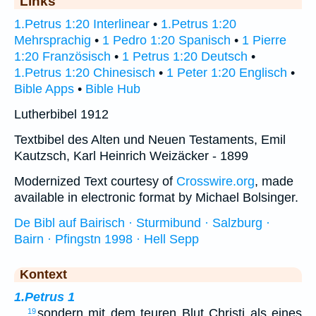
Links
1.Petrus 1:20 Interlinear
•
1.Petrus 1:20
Mehrsprachig
•
1 Pedro 1:20 Spanisch
•
1 Pierre
1:20 Französisch
•
1 Petrus 1:20 Deutsch
•
1.Petrus 1:20 Chinesisch
•
1 Peter 1:20 Englisch
•
Bible Apps
•
Bible Hub
Lutherbibel 1912
Textbibel des Alten und Neuen Testaments, Emil
Kautzsch, Karl Heinrich Weizäcker - 1899
Modernized Text courtesy of
Crosswire.org
, made
available in electronic format by Michael Bolsinger.
De Bibl auf Bairisch · Sturmibund · Salzburg ·
Bairn · Pfingstn 1998 · Hell Sepp
Kontext
1.Petrus 1
…
sondern mit dem teuren Blut Christi als eines
19