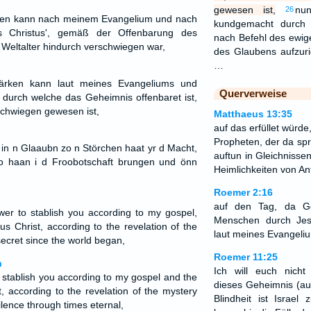
gewesen ist,
nu
26
ken kann nach meinem Evangelium und nach
kundgemacht durch 
s Christus', gemäß der Offenbarung des
nach Befehl des ewi
Weltalter hindurch verschwiegen war,
des Glaubens aufzuri
…
ärken kann laut meines Evangeliums und
Querverweise
, durch welche das Geheimnis offenbaret ist,
schwiegen gewesen ist,
Matthaeus 13:35
auf das erfüllet würde
Propheten, der da spr
 in n Glaaubn zo n Störchen haat yr d Macht,
auftun in Gleichnisse
o haan i d Froobotschaft brungen und önn
Heimlichkeiten von An
Roemer 2:16
auf den Tag, da G
wer to stablish you according to my gospel,
Menschen durch Jesu
s Christ, according to the revelation of the
laut meines Evangeli
ecret since the world began,
Roemer 11:25
n
Ich will euch nicht 
o stablish you according to my gospel and the
dieses Geheimnis (auf 
, according to the revelation of the mystery
Blindheit ist Israel
ilence through times eternal,