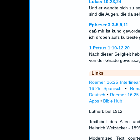
Lukas 10:23,24
Und er wandte sich zu se
sind die Augen, die da se
Epheser 3:3-5,9,11
daß mir ist kund geword
ich droben aufs kürzeste
1.Petrus 1:10-12,20
Nach dieser Seligkeit ha
von der Gnade geweissag
Links
Roemer 16:25 Interlinea
16:25 Spanisch
•
Roma
Deutsch
•
Roemer 16:25 
Apps
•
Bible Hub
Lutherbibel 1912
Textbibel des Alten un
Heinrich Weizäcker - 189
Modernized Text cour