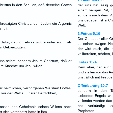
2.Timotheus 1:9
Christus in den Schulen, daß derselbe Gottes
der uns hat selig 
einem heiligen Ruf, 
sondern nach dem Vo
uns gegeben ist in Chr
kreuzigten Christus, den Juden ein Ärgernis
Welt,
heit;
1.Petrus 5:10
Der Gott aber aller G
t dafür, daß ich etwas wüßte unter euch, als
zu seiner ewigen Herr
en Gekreuzigten.
der wird euch, die ih
vollbereiten, stärken,
uns selbst, sondern Jesum Christum, daß er
Judas 1:24
ure Knechte um Jesu willen.
Dem aber, der euch
und stellen vor das An
unsträflich mit Freude
Offenbarung 10:7
r heimlichen, verborgenen Weisheit Gottes,
sondern in den T
vor der Welt zu unsrer Herrlichkeit,
siebenten Engels, we
vollendet werden das
hat verkündigt s
lassen das Geheimnis seines Willens nach
Propheten.
r sich vorgesetzt hatte in ihm,