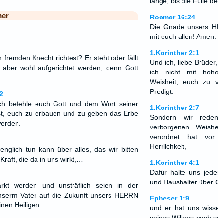
lange, bis die Fülle 
mer
Roemer 16:24
Die Gnade unsers H
mit euch allen! Amen.
1.Korinther 2:1
 fremden Knecht richtest? Er steht oder fällt
Und ich, liebe Brüder
ber wohl aufgerichtet werden; denn Gott
ich nicht mit hoh
Weisheit, euch zu v
Predigt.
2
ich befehle euch Gott und dem Wort seiner
1.Korinther 2:7
st, euch zu erbauen und zu geben das Erbe
Sondern wir reden
 werden.
verborgenen Weishe
verordnet hat vo
Herrlichkeit,
nglich tun kann über alles, das wir bitten
Kraft, die da in uns wirkt,…
1.Korinther 4:1
Dafür halte uns jede
und Haushalter über 
rkt werden und unsträflich seien in der
 unserm Vater auf die Zukunft unsers HERRN
Epheser 1:9
inen Heiligen.
und er hat uns wiss
seines Willens nach s