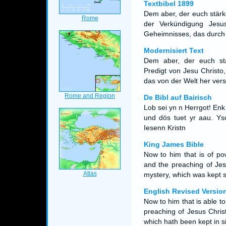
Textbibel 1899
Dem aber, der euch stär
der Verkündigung Jesu
Geheimnisses, das durch 
Modernisiert Text
Dem aber, der euch st
Predigt von Jesu Christo
das von der Welt her ver
De Bibl auf Bairisch
Lob sei yn n Herrgot! Enk
und dös tuet yr aau. Ys
Iesenn Kristn
King James Bible
Now to him that is of po
and the preaching of Jesu
mystery, which was kept s
English Revised Versio
Now to him that is able t
preaching of Jesus Christ
which hath been kept in s