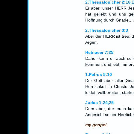
2.Thessalonicher 2:16,
Er aber, unser HERR Jesu
hat geliebt und uns g
Hoffnung durch Gnade,…
2.Thessalonicher 3:3
Aber der HERR ist treu; 
Argen.
Hebraeer 7:25
Daher kann er auch seli
kommen, und lebt immerdar
1.Petrus 5:10
Der Gott aber aller Gna
Herrlichkeit in Christo J
leidet, vollbereiten, stärk
Judas 1:24,25
Dem aber, der euch kan
Angesicht seiner Herrlich
my gospel.