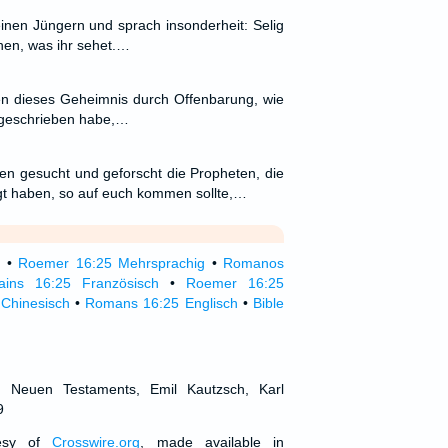
inen Jüngern und sprach insonderheit: Selig
hen, was ihr sehet.…
en dieses Geheimnis durch Offenbarung, wie
 geschrieben habe,…
ben gesucht und geforscht die Propheten, die
t haben, so auf euch kommen sollte,…
r
•
Roemer 16:25 Mehrsprachig
•
Romanos
ins 16:25 Französisch
•
Roemer 16:25
Chinesisch
•
Romans 16:25 Englisch
•
Bible
d Neuen Testaments, Emil Kautzsch, Karl
9
tesy of
Crosswire.org
, made available in