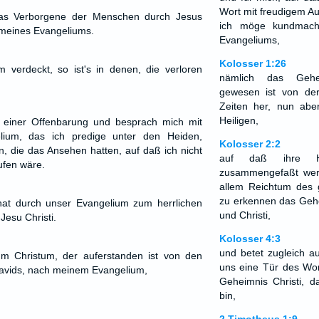
Wort mit freudigem A
das Verborgene der Menschen durch Jesus
ich möge kundmach
t meines Evangeliums.
Evangeliums,
Kolosser 1:26
 verdeckt, so ist's in denen, die verloren
nämlich das Gehe
gewesen ist von de
Zeiten her, nun aber
Heiligen,
 einer Offenbarung und besprach mich mit
lium, das ich predige unter den Heiden,
Kolosser 2:2
, die das Ansehen hatten, auf daß ich nicht
auf daß ihre H
ufen wäre.
zusammengefaßt wer
allem Reichtum des 
zu erkennen das Gehe
hat durch unser Evangelium zum herrlichen
und Christi,
esu Christi.
Kolosser 4:3
und betet zugleich a
m Christum, der auferstanden ist von den
uns eine Tür des Wor
avids, nach meinem Evangelium,
Geheimnis Christi, 
bin,