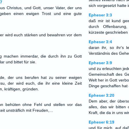
17
sich vorgesetzt hatte 
s Christus, und Gott, unser Vater, der uns
egeben einen ewigen Trost und eine gute
Epheser 3:3
daß mir ist kund ge
durch Offenbarung
kürzeste geschrieben
der wird euch stärken und bewahren vor dem
Epheser 3:4
daran ihr, so ihr's 
Verständnis des Gehei
g machen immerdar, die durch ihn zu Gott
 und bittet für sie.
Epheser 3:9
und zu erleuchten jed
Gemeinschaft des Ge
de, der uns berufen hat zu seiner ewigen
Welt her in Gott verbo
esu, der wird euch, die ihr eine kleine Zeit
Dinge geschaffen hat
en, kräftigen, gründen.
Epheser 3:20
Dem aber, der übers
n behüten ohne Fehl und stellen vor das
alles, das wir bitten
keit unsträflich mit Freuden,…
Kraft, die da in uns wir
Epheser 6:19
und für mich, auf d