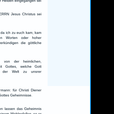
der Heiden eingegangen sei
ERRN Jesus Christus sei
, da ich zu euch kam, kam
en Worten oder hoher
erkündigen die göttliche
 von der heimlichen,
it Gottes, welche Gott
r der Welt zu unsrer
rmann: für Christi Diener
Gottes Geheimnisse.
en lassen das Geheimnis
einem Wohlgefallen, so er