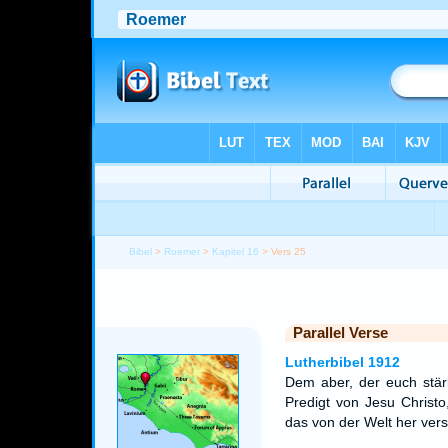
Bibel
>
Roemer
>
Kapitel 16
> Vers 25
Parallel Verse
Lutherbibel 1912
Dem aber, der euch stär
Predigt von Jesu Christo
das von der Welt her ver