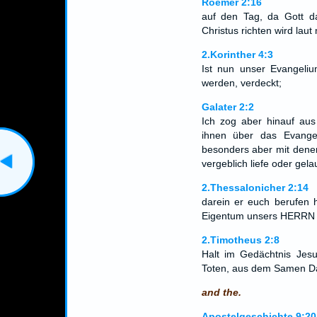
Roemer 2:16
auf den Tag, da Gott 
Christus richten wird lau
2.Korinther 4:3
Ist nun unser Evangelium
werden, verdeckt;
Galater 2:2
Ich zog aber hinauf aus
ihnen über das Evange
besonders aber mit denen
vergeblich liefe oder gela
2.Thessalonicher 2:14
darein er euch berufen 
Eigentum unsers HERRN J
2.Timotheus 2:8
Halt im Gedächtnis Jesu
Toten, aus dem Samen D
and the.
Apostelgeschichte 9:20