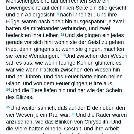
Menschengesicht, auf der rechten Seite ein
Löwengesicht, auf der linken Seite ein Stiergesicht
und ein Adlergesicht
nach innen zu. Und ihre
11
Flügel waren nach oben hin ausgespannt: je zwei
hatten sie miteinander verbunden, und zwei
bedeckten ihre Leiber.
Und sie gingen ein jedes
12
gerade vor sich hin; wohin sie der Geist zu gehen
trieb, dahin gingen sie; wenn sie gingen, machten
sie keine Wendungen.
Und zwischen den Wesen
13
sah es aus, wie wenn feurige Kohlen glühten; es
war wie wenn Fackeln zwischen den Wesen hin
und her führen, und das Feuer hatte einen hellen
Glanz, und von dem Feuer gingen Blitze aus.
Und die Tiere liefen hin und her wie der Schein
14
des Blitzes.
Und weiter sah ich, daß auf der Erde neben den
15
vier Wesen je ein Rad war.
Und die Räder waren
16
anzusehen, wie das Blinken von Chrysolith. Und
die Viere hatten einerlei Gestalt, und ihre Arbeit