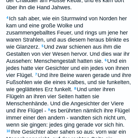
der Chaldäer am Flusse Kebar, und es kam dort
über ihn die Hand Jahwes.
Ich sah aber, wie ein Sturmwind von Norden her
4
kam und eine große Wolke und
zusammengeballtes Feuer, und rings um jene her
waren Strahlen, und aus diesem heraus blinkte es
wie Glanzerz.
Und zwar schienen aus ihm die
5
Gestalten von vier Wesen hervor. Und dies war ihr
Aussehen: Menschengestalt hatten sie.
Und ein
6
jedes hatte vier Gesichter und ein jedes von ihnen
vier Flügel.
Und ihre Beine waren gerade und ihre
7
Fußsohlen wie die eines Kalbes, und sie funkelten,
wie geglättetes Erz funkelt.
Und unter ihren
8
Flügeln an ihren vier Seiten hatten sie
Menschenhände. Und die Angesichter der Viere
und ihre Flügel -
es berührten nämlich ihre Flügel
9
immer einer den andern - wandten sich nicht um,
wenn sie gingen: jedes ging gerade vor sich hin.
Ihre Gesichter aber sahen so aus: vorn war ein
10