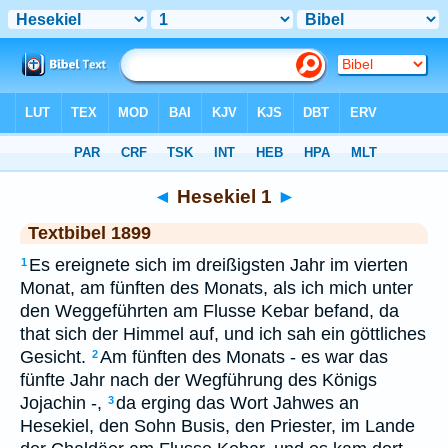
Bibel
>
TEX
> Hesekiel 1
◄
Hesekiel 1
►
Textbibel 1899
Es ereignete sich im dreißigsten Jahr im vierten
1
Monat, am fünften des Monats, als ich mich unter
den Weggeführten am Flusse Kebar befand, da
that sich der Himmel auf, und ich sah ein göttliches
Gesicht.
Am fünften des Monats - es war das
2
fünfte Jahr nach der Wegführung des Königs
Jojachin -,
da erging das Wort Jahwes an
3
Hesekiel, den Sohn Busis, den Priester, im Lande