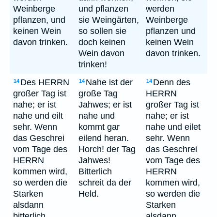
Weinberge
und pflanzen
werden
pflanzen, und
sie Weingärten,
Weinberge
keinen Wein
so sollen sie
pflanzen und
davon trinken.
doch keinen
keinen Wein
Wein davon
davon trinken.
trinken!
Des HERRN
Nahe ist der
Denn des
14
14
14
großer Tag ist
große Tag
HERRN
nahe; er ist
Jahwes; er ist
großer Tag ist
nahe und eilt
nahe und
nahe; er ist
sehr. Wenn
kommt gar
nahe und eilet
das Geschrei
eilend heran.
sehr. Wenn
vom Tage des
Horch! der Tag
das Geschrei
HERRN
Jahwes!
vom Tage des
kommen wird,
Bitterlich
HERRN
so werden die
schreit da der
kommen wird,
Starken
Held.
so werden die
alsdann
Starken
bitterlich
alsdann