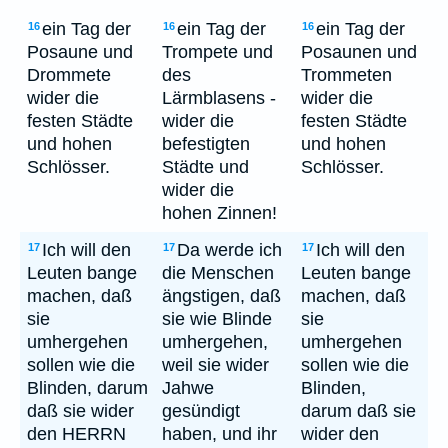
ein Tag der
ein Tag der
ein Tag der
16
16
16
Posaune und
Trompete und
Posaunen und
Drommete
des
Trommeten
wider die
Lärmblasens -
wider die
festen Städte
wider die
festen Städte
und hohen
befestigten
und hohen
Schlösser.
Städte und
Schlösser.
wider die
hohen Zinnen!
Ich will den
Da werde ich
Ich will den
17
17
17
Leuten bange
die Menschen
Leuten bange
machen, daß
ängstigen, daß
machen, daß
sie
sie wie Blinde
sie
umhergehen
umhergehen,
umhergehen
sollen wie die
weil sie wider
sollen wie die
Blinden, darum
Jahwe
Blinden,
daß sie wider
gesündigt
darum daß sie
den HERRN
haben, und ihr
wider den