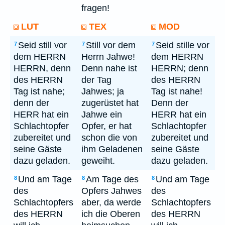
fragen!
LUT
TEX
MOD
Seid still vor
Still vor dem
Seid stille vor
7
7
7
dem HERRN
Herrn Jahwe!
dem HERRN
HERRN, denn
Denn nahe ist
HERRN; denn
des HERRN
der Tag
des HERRN
Tag ist nahe;
Jahwes; ja
Tag ist nahe!
denn der
zugerüstet hat
Denn der
HERR hat ein
Jahwe ein
HERR hat ein
Schlachtopfer
Opfer, er hat
Schlachtopfer
zubereitet und
schon die von
zubereitet und
seine Gäste
ihm Geladenen
seine Gäste
dazu geladen.
geweiht.
dazu geladen.
Und am Tage
Am Tage des
Und am Tage
8
8
8
des
Opfers Jahwes
des
Schlachtopfers
aber, da werde
Schlachtopfers
des HERRN
ich die Oberen
des HERRN