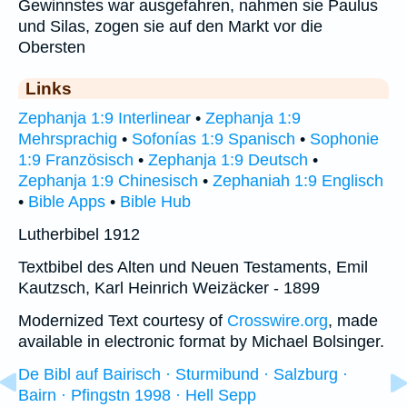
Gewinnstes war ausgefahren, nahmen sie Paulus
und Silas, zogen sie auf den Markt vor die
Obersten
Links
Zephanja 1:9 Interlinear
•
Zephanja 1:9
Mehrsprachig
•
Sofonías 1:9 Spanisch
•
Sophonie
1:9 Französisch
•
Zephanja 1:9 Deutsch
•
Zephanja 1:9 Chinesisch
•
Zephaniah 1:9 Englisch
•
Bible Apps
•
Bible Hub
Lutherbibel 1912
Textbibel des Alten und Neuen Testaments, Emil
Kautzsch, Karl Heinrich Weizäcker - 1899
Modernized Text courtesy of
Crosswire.org
, made
available in electronic format by Michael Bolsinger.
De Bibl auf Bairisch · Sturmibund · Salzburg ·
Bairn · Pfingstn 1998 · Hell Sepp