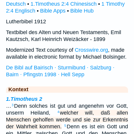
Deutsch
•
1.Timotheus 2:4 Chinesisch
•
1 Timothy
2:4 Englisch
•
Bible Apps
•
Bible Hub
Lutherbibel 1912
Textbibel des Alten und Neuen Testaments, Emil
Kautzsch, Karl Heinrich Weizäcker - 1899
Modernized Text courtesy of
Crosswire.org
, made
available in electronic format by Michael Bolsinger.
De Bibl auf Bairisch · Sturmibund · Salzburg ·
Bairn · Pfingstn 1998 · Hell Sepp
Kontext
1.Timotheus 2
…
Denn solches ist gut und angenehm vor Gott,
3
unserm Heiland,
welcher will, daß allen
4
Menschen geholfen werde und sie zur Erkenntnis
der Wahrheit kommen.
Denn es ist ein Gott und
5
ein Mittler zwischen Gott und den Menschen,