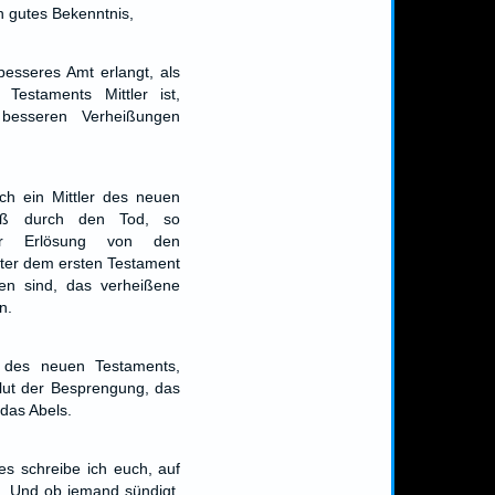
n gutes Bekenntnis,
besseres Amt erlangt, als
Testaments Mittler ist,
besseren Verheißungen
ch ein Mittler des neuen
aß durch den Tod, so
ur Erlösung von den
nter dem ersten Testament
fen sind, das verheißene
n.
 des neuen Testaments,
lut der Besprengung, das
das Abels.
es schreibe ich euch, auf
t. Und ob jemand sündigt,