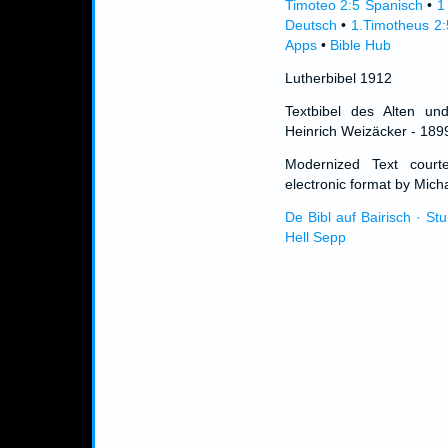
Timoteo 2:5 Spanisch
•
1
Deutsch
•
1.Timotheus 2:
Apps
•
Bible Hub
Lutherbibel 1912
Textbibel des Alten un
Heinrich Weizäcker - 189
Modernized Text cour
electronic format by Micha
De Bibl auf Bairisch · St
Hell Sepp