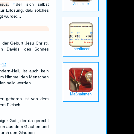
sus,
der sich selbst
6
zur Erlösung, daß solches
igt würde;…
 der Geburt Jesu Christi,
hn Davids, des Sohnes
:12
dern-Heil, ist auch kein
dem Himmel den Menschen
len selig werden.
er geboren ist von dem
em Fleisch
niger Gott, der da gerecht
enen aus dem Glauben und
durch den Glauben.