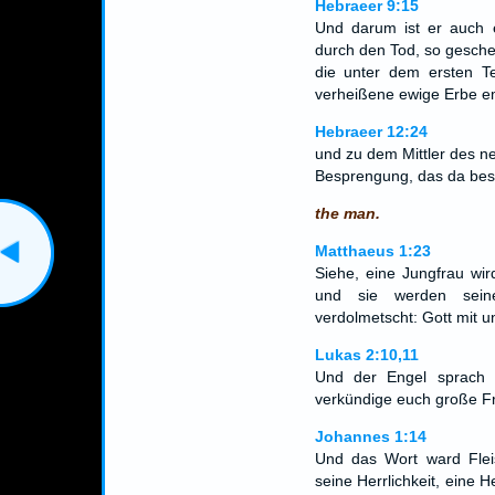
Hebraeer 9:15
Und darum ist er auch e
durch den Tod, so gesche
die unter dem ersten Te
verheißene ewige Erbe e
Hebraeer 12:24
und zu dem Mittler des n
Besprengung, das da bess
the man.
Matthaeus 1:23
Siehe, eine Jungfrau wi
und sie werden sein
verdolmetscht: Gott mit u
Lukas 2:10,11
Und der Engel sprach z
verkündige euch große Fr
Johannes 1:14
Und das Wort ward Flei
seine Herrlichkeit, eine 