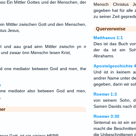
nso Ein Mittler Gottes und der Menschen, der
Mensch Christus Je
gegeben hat für alle 
zu seiner Zeit gepred
 ein Mittler zwischen Gott und den Menschen,
Querverweise
tus Jesus,
Matthaeus 1:1
Dies ist das Buch von
t und aau grad ainn Mittler zwischn yn n
der da ist ein So
 und zwaar önn Menschn Iesen Krist,
Abrahams.
Apostelgeschichte 4
d one mediator between God and men, the
Und ist in keinem an
andrer Name unter 
gegeben, darin wir sol
n
 one mediator also between God and men,
Roemer 1:3
,
von seinem Sohn, d
Samen Davids nach d
mer
Roemer 3:30
Sintemal es ist ein ei
macht die Beschnitt
die Unbeschnittenen 
nser Gott, ist ein einiger HERR.