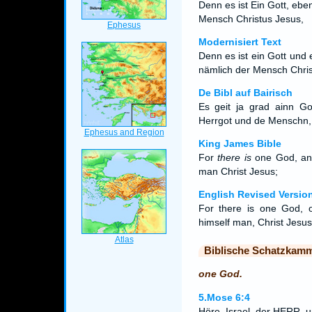
Denn es ist Ein Gott, ebe
Mensch Christus Jesus,
Modernisiert Text
Denn es ist ein Gott und
nämlich der Mensch Chris
De Bibl auf Bairisch
Es geit ja grad ainn Go
Herrgot und de Menschn,
King James Bible
For
there is
one God, an
man Christ Jesus;
English Revised Versio
For there is one God,
himself man, Christ Jesus
Biblische Schatzkam
one God.
5.Mose 6:4
Höre, Israel, der HERR, u