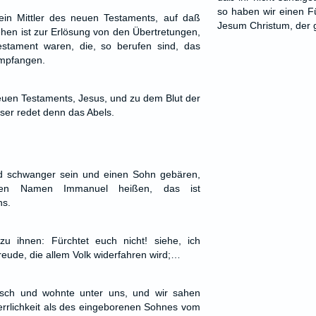
so haben wir einen F
in Mittler des neuen Testaments, auf daß
Jesum Christum, der g
hen ist zur Erlösung von den Übertretungen,
stament waren, die, so berufen sind, das
mpfangen.
euen Testaments, Jesus, und zu dem Blut der
er redet denn das Abels.
rd schwanger sein und einen Sohn gebären,
en Namen Immanuel heißen, das ist
ns.
u ihnen: Fürchtet euch nicht! siehe, ich
eude, die allem Volk widerfahren wird;…
sch und wohnte unter uns, und wir sahen
Herrlichkeit als des eingeborenen Sohnes vom