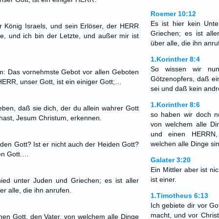
Roemer 10:12
Es ist hier kein Unt
 König Israels, und sein Erlöser, der HERR
Griechen; es ist all
e, und ich bin der Letzte, und außer mir ist
über alle, die ihn anru
1.Korinther 8:4
So wissen wir nu
hm: Das vornehmste Gebot vor allen Geboten
Götzenopfers, daß ein
 HERR, unser Gott, ist ein einiger Gott;…
sei und daß kein andre
1.Korinther 8:6
ben, daß sie dich, der du allein wahrer Gott
so haben wir doch nu
 hast, Jesum Christum, erkennen.
von welchem alle Di
und einen HERRN, 
welchen alle Dinge sin
Juden Gott? Ist er nicht auch der Heiden Gott?
den Gott.…
Galater 3:20
Ein Mittler aber ist ni
ist einer.
hied unter Juden und Griechen; es ist aller
r alle, die ihn anrufen.
1.Timotheus 6:13
Ich gebiete dir vor Go
macht, und vor Christ
nen Gott, den Vater, von welchem alle Dinge