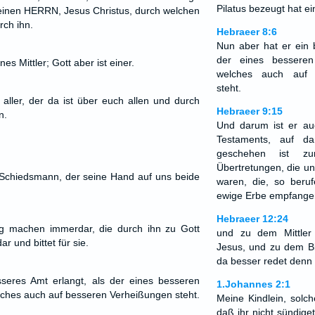
Pilatus bezeugt hat ei
 einen HERRN, Jesus Christus, durch welchen
rch ihn.
Hebraeer 8:6
Nun aber hat er ein 
der eines besseren 
ines Mittler; Gott aber ist einer.
welches auch auf 
steht.
 aller, der da ist über euch allen und durch
Hebraeer 9:15
n.
Und darum ist er au
Testaments, auf d
geschehen ist z
Übertretungen, die u
 Schiedsmann, der seine Hand auf uns beide
waren, die, so beru
ewige Erbe empfange
Hebraeer 12:24
g machen immerdar, die durch ihn zu Gott
und zu dem Mittler
 und bittet für sie.
Jesus, und zu dem B
da besser redet denn 
seres Amt erlangt, als der eines besseren
1.Johannes 2:1
elches auch auf besseren Verheißungen steht.
Meine Kindlein, solch
daß ihr nicht sündige