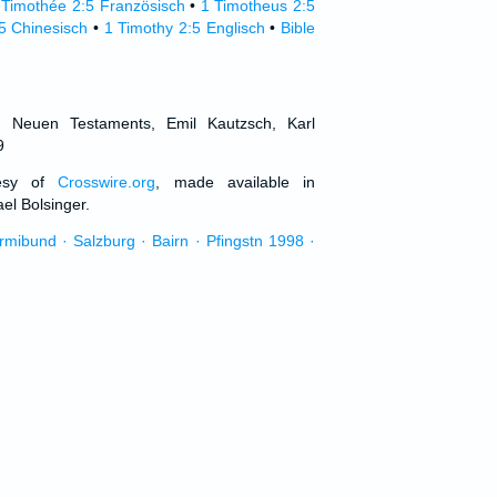
 Timothée 2:5 Französisch
•
1 Timotheus 2:5
5 Chinesisch
•
1 Timothy 2:5 Englisch
•
Bible
d Neuen Testaments, Emil Kautzsch, Karl
9
tesy of
Crosswire.org
, made available in
el Bolsinger.
urmibund · Salzburg · Bairn · Pfingstn 1998 ·