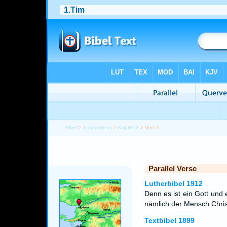
Bibel
>
1.Timotheus
>
Kapitel 2
> Vers 5
Parallel Verse
Lutherbibel 1912
Denn es ist ein Gott und
nämlich der Mensch Chris
Textbibel 1899