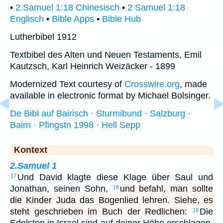
•
2.Samuel 1:18 Chinesisch
•
2 Samuel 1:18
Englisch
•
Bible Apps
•
Bible Hub
Lutherbibel 1912
Textbibel des Alten und Neuen Testaments, Emil
Kautzsch, Karl Heinrich Weizäcker - 1899
Modernized Text courtesy of
Crosswire.org
, made
available in electronic format by Michael Bolsinger.
De Bibl auf Bairisch · Sturmibund · Salzburg ·
Bairn · Pfingstn 1998 · Hell Sepp
Kontext
2.Samuel 1
Und David klagte diese Klage über Saul und
17
Jonathan, seinen Sohn,
und befahl, man sollte
18
die Kinder Juda das Bogenlied lehren. Siehe, es
steht geschrieben im Buch der Redlichen:
Die
19