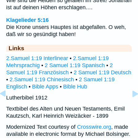
Wie sind die Helden so gefallen im Streit! Jonathan
ist auf deinen Höhen erschlagen.…
Klagelieder 5:16
Die Krone unsers Hauptes ist abgefallen. O weh,
daß wir so gesündigt haben!
Links
2.Samuel 1:19 Interlinear
•
2.Samuel 1:19
Mehrsprachig
•
2 Samuel 1:19 Spanisch
•
2
Samuel 1:19 Französisch
•
2 Samuel 1:19 Deutsch
•
2.Samuel 1:19 Chinesisch
•
2 Samuel 1:19
Englisch
•
Bible Apps
•
Bible Hub
Lutherbibel 1912
Textbibel des Alten und Neuen Testaments, Emil
Kautzsch, Karl Heinrich Weizäcker - 1899
Modernized Text courtesy of
Crosswire.org
, made
available in electronic format by Michael Bolsinger.