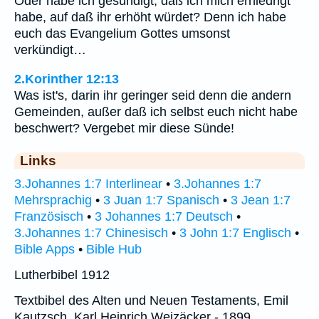
Oder habe ich gesündigt, daß ich mich erniedrigt
habe, auf daß ihr erhöht würdet? Denn ich habe
euch das Evangelium Gottes umsonst
verkündigt…
2.Korinther 12:13
Was ist's, darin ihr geringer seid denn die andern
Gemeinden, außer daß ich selbst euch nicht habe
beschwert? Vergebet mir diese Sünde!
Links
3.Johannes 1:7 Interlinear
•
3.Johannes 1:7
Mehrsprachig
•
3 Juan 1:7 Spanisch
•
3 Jean 1:7
Französisch
•
3 Johannes 1:7 Deutsch
•
3.Johannes 1:7 Chinesisch
•
3 John 1:7 Englisch
•
Bible Apps
•
Bible Hub
Lutherbibel 1912
Textbibel des Alten und Neuen Testaments, Emil
Kautzsch, Karl Heinrich Weizäcker - 1899