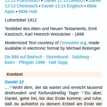
12:13 Französisch
•
Daniel 12:13 Deutsch
•
Daniel
12:13 Chinesisch
•
Daniel 12:13 Englisch
•
Bible
Apps
•
Bible Hub
Lutherbibel 1912
Textbibel des Alten und Neuen Testaments, Emil
Kautzsch, Karl Heinrich Weizäcker - 1899
Modernized Text courtesy of
Crosswire.org
, made
available in electronic format by Michael Bolsinger.
De Bibl auf Bairisch · Sturmibund · Salzburg ·
Bairn · Pfingstn 1998 · Hell Sepp
Kontext
Daniel 12
…
Wohl dem, der da wartet und erreicht tausend
12
dreihundert und fünfunddreißig Tage!
Du aber,
13
Daniel, gehe hin, bis das Ende komme; und ruhe,
daß du aufstehst zu deinem Erbteil am Ende der