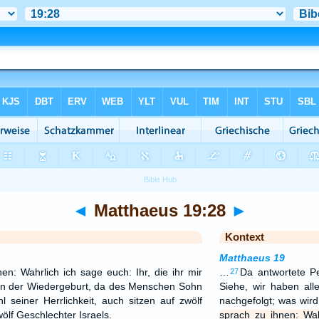
◄
Matthaeus 19:28
►
Kontext
Matthaeus 19
en: Wahrlich ich sage euch: Ihr, die ihr mir
…
Da antwortete P
27
 in der Wiedergeburt, da des Menschen Sohn
Siehe, wir haben all
l seiner Herrlichkeit, auch sitzen auf zwölf
nachgefolgt; was wir
ölf Geschlechter Israels.
sprach zu ihnen: Wah