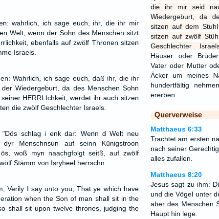
die ihr mir seid na
Wiedergeburt, da 
n: wahrlich, ich sage euch, ihr, die ihr mir
sitzen auf dem Stuhl 
euen Welt, wenn der Sohn des Menschen sitzt
sitzen auf zwölf Stüh
lichkeit, ebenfalls auf zwölf Thronen sitzen
Geschlechter Israels
mme Israels.
Häuser oder Brüde
Vater oder Mutter od
Äcker um meines Na
n: Wahrlich, ich sage euch, daß ihr, die ihr
hundertfältig nehm
in der Wiedergeburt, da des Menschen Sohn
ererben.…
 seiner HERRLIchkeit, werdet ihr auch sitzen
ten die zwölf Geschlechter Israels.
Querverweise
Matthaeus 6:33
: "Dös schlag i enk dar: Wenn d Welt neu
Trachtet am ersten n
 dyr Menschnsun auf seinn Künigstroon
nach seiner Gerechtig
 ös, woß myn naachgfolgt seitß, auf zwölf
alles zufallen.
zwölf Stämm von Isryheel herrschn.
Matthaeus 8:20
Jesus sagt zu ihm: 
, Verily I say unto you, That ye which have
und die Vögel unter 
eration when the Son of man shall sit in the
aber des Menschen So
lso shall sit upon twelve thrones, judging the
Haupt hin lege.