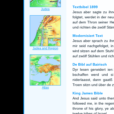
Textbibel 1899
Jesus aber sagte zu ihne
folgtet, werdet in der n
auf dem Thron seiner Herr
und richten die zwölf Stä
Modernisiert Text
Jesus aber sprach zu ihne
mir seid nachgefolget, 
wird sitzen auf dem Stuhl
auf zwölf Stühlen und rich
De Bibl auf Bairisch
Dyr Iesen gerwidert ien
bschaffen werd und si
niderlaasst, dann gaatß
Troen sitzn und über de 
King James Bible
And Jesus said unto them
followed me, in the regen
throne of his glory, ye a
twelve tribes of Israel.