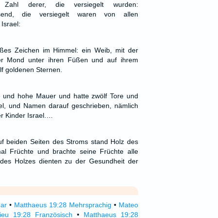
ahl derer, die versiegelt wurden:
tausend, die versiegelt waren von allen
Israel:
ßes Zeichen im Himmel: ein Weib, mit der
er Mond unter ihren Füßen und auf ihrem
lf goldenen Sternen.
e und hohe Mauer und hatte zwölf Tore und
el, und Namen darauf geschrieben, nämlich
r Kinder Israel.…
uf beiden Seiten des Stroms stand Holz des
al Früchte und brachte seine Früchte alle
 des Holzes dienten zu der Gesundheit der
ear
•
Matthaeus 19:28 Mehrsprachig
•
Mateo
ieu 19:28 Französisch
•
Matthaeus 19:28