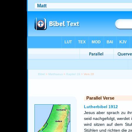
Bibel
>
Matthaeus
>
Kapitel 19
> Vers 28
Parallel Verse
Lutherbibel 1912
Jesus aber sprach zu ihn
seid nachgefolgt, werdet
wird sitzen auf dem Stuh
Stühlen und richten die zw