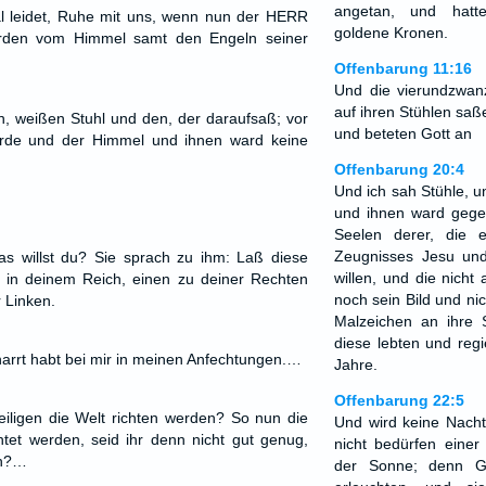
angetan, und hatt
al leidet, Ruhe mit uns, wenn nun der HERR
goldene Kronen.
erden vom Himmel samt den Engeln seiner
Offenbarung 11:16
Und die vierundzwanz
auf ihren Stühlen saße
, weißen Stuhl und den, der daraufsaß; vor
und beteten Gott an
Erde und der Himmel und ihnen ward keine
Offenbarung 20:4
Und ich sah Stühle, un
und ihnen ward gege
Seelen derer, die 
Zeugnisses Jesu un
as willst du? Sie sprach zu ihm: Laß diese
willen, und die nicht
 in deinem Reich, einen zu deiner Rechten
noch sein Bild und n
 Linken.
Malzeichen an ihre 
diese lebten und regi
beharrt habt bei mir in meinen Anfechtungen.…
Jahre.
Offenbarung 22:5
Heiligen die Welt richten werden? So nun die
Und wird keine Nacht
htet werden, seid ihr denn nicht gut genug,
nicht bedürfen einer
en?…
der Sonne; denn G