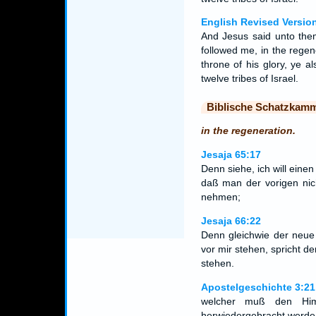
English Revised Versio
And Jesus said unto them
followed me, in the regen
throne of his glory, ye a
twelve tribes of Israel.
Biblische Schatzkam
in the regeneration.
Jesaja 65:17
Denn siehe, ich will ein
daß man der vorigen nic
nehmen;
Jesaja 66:22
Denn gleichwie der neue
vor mir stehen, spricht 
stehen.
Apostelgeschichte 3:21
welcher muß den Him
herwiedergebracht werde 