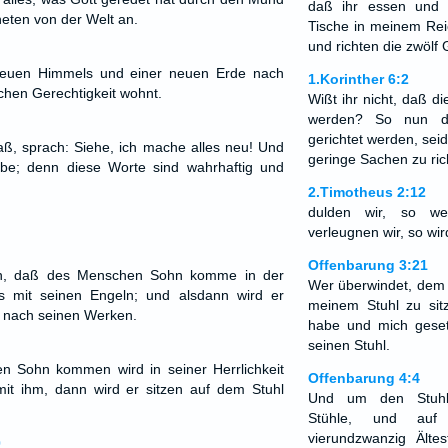
daß ihr essen und 
heten von der Welt an.
Tische in meinem Rei
und richten die zwölf 
neuen Himmels und einer neuen Erde nach
1.Korinther 6:2
chen Gerechtigkeit wohnt.
Wißt ihr nicht, daß di
werden? So nun di
gerichtet werden, seid
ß, sprach: Siehe, ich mache alles neu! Und
geringe Sachen zu ri
eibe; denn diese Worte sind wahrhaftig und
2.Timotheus 2:12
dulden wir, so we
verleugnen wir, so wi
Offenbarung 3:21
n, daß des Menschen Sohn komme in der
Wer überwindet, dem w
ers mit seinen Engeln; und alsdann wird er
meinem Stuhl zu sit
n nach seinen Werken.
habe und mich geset
seinen Stuhl.
 Sohn kommen wird in seiner Herrlichkeit
Offenbarung 4:4
mit ihm, dann wird er sitzen auf dem Stuhl
Und um den Stuhl 
Stühle, und auf
vierundzwanzig Älte
0