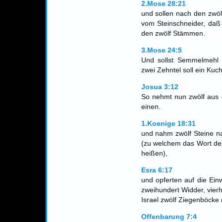
2.Mose 28:21
und sollen nach den zwöl
vom Steinschneider, daß
den zwölf Stämmen.
3.Mose 24:5
Und sollst Semmelmehl
zwei Zehntel soll ein Kuc
Josua 3:12
So nehmt nun zwölf aus 
einen.
1.Koenige 18:31
und nahm zwölf Steine n
(zu welchem das Wort des
heißen),
Esra 6:17
und opferten auf die Ei
zweihundert Widder, vie
Israel zwölf Ziegenböcke
Offenbarung 7:4