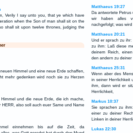
Matthaeus 19:27
n
Da antwortete Petrus 
, Verily I say unto you, that ye which have
wir haben alles v
eration when the Son of man shall sit on the
nachgefolgt; was wird
lso shall sit upon twelve thrones, judging the
Matthaeus 20:21
Und er sprach zu ihr:
mer
zu ihm: Laß diese me
deinem Reich, eine
den andern zu deiner 
Matthaeus 25:31
en neuen Himmel und eine neue Erde schaffen,
Wenn aber des Men
ht mehr gedenken wird noch sie zu Herzen
in seiner Herrlichkeit 
ihm, dann wird er si
Herrlichkeit,
 Himmel und die neue Erde, die ich mache,
Markus 10:37
der HERR, also soll auch euer Same und Name
Sie sprachen zu ihm:
einer zu deiner Rec
Linken in deiner Herrli
mel einnehmen bis auf die Zeit, da
Lukas 22:30
alles, was Gott geredet hat durch den Mund