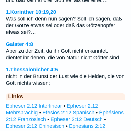
und daß kein andrer Gott sei als der eine.…
1.Korinther 10:19,20
Was soll ich denn nun sagen? Soll ich sagen, daß
der Götze etwas sei oder daß das Götzenopfer
etwas sei?…
Galater 4:8
Aber zu der Zeit, da ihr Gott nicht erkanntet,
dientet ihr denen, die von Natur nicht Götter sind.
1.Thessalonicher 4:5
nicht in der Brunst der Lust wie die Heiden, die von
Gott nichts wissen;
Links
Epheser 2:12 Interlinear
•
Epheser 2:12
Mehrsprachig
•
Efesios 2:12 Spanisch
•
Éphésiens
2:12 Französisch
•
Epheser 2:12 Deutsch
•
Epheser 2:12 Chinesisch
•
Ephesians 2:12