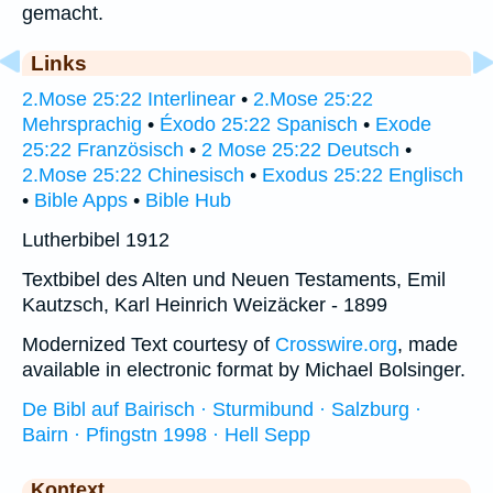
gemacht.
Links
2.Mose 25:22 Interlinear
•
2.Mose 25:22
Mehrsprachig
•
Éxodo 25:22 Spanisch
•
Exode
25:22 Französisch
•
2 Mose 25:22 Deutsch
•
2.Mose 25:22 Chinesisch
•
Exodus 25:22 Englisch
•
Bible Apps
•
Bible Hub
Lutherbibel 1912
Textbibel des Alten und Neuen Testaments, Emil
Kautzsch, Karl Heinrich Weizäcker - 1899
Modernized Text courtesy of
Crosswire.org
, made
available in electronic format by Michael Bolsinger.
De Bibl auf Bairisch · Sturmibund · Salzburg ·
Bairn · Pfingstn 1998 · Hell Sepp
Kontext