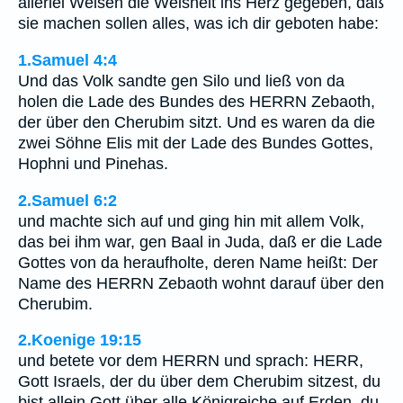
allerlei Weisen die Weisheit ins Herz gegeben, daß
sie machen sollen alles, was ich dir geboten habe:
1.Samuel 4:4
Und das Volk sandte gen Silo und ließ von da
holen die Lade des Bundes des HERRN Zebaoth,
der über den Cherubim sitzt. Und es waren da die
zwei Söhne Elis mit der Lade des Bundes Gottes,
Hophni und Pinehas.
2.Samuel 6:2
und machte sich auf und ging hin mit allem Volk,
das bei ihm war, gen Baal in Juda, daß er die Lade
Gottes von da heraufholte, deren Name heißt: Der
Name des HERRN Zebaoth wohnt darauf über den
Cherubim.
2.Koenige 19:15
und betete vor dem HERRN und sprach: HERR,
Gott Israels, der du über dem Cherubim sitzest, du
bist allein Gott über alle Königreiche auf Erden, du