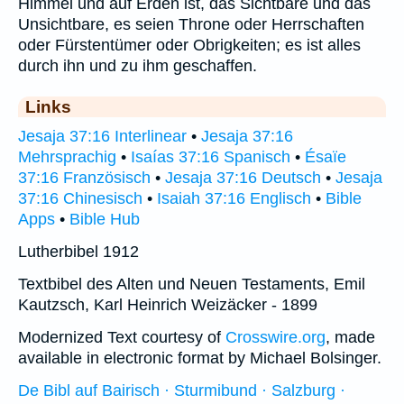
Himmel und auf Erden ist, das Sichtbare und das
Unsichtbare, es seien Throne oder Herrschaften
oder Fürstentümer oder Obrigkeiten; es ist alles
durch ihn und zu ihm geschaffen.
Links
Jesaja 37:16 Interlinear
•
Jesaja 37:16
Mehrsprachig
•
Isaías 37:16 Spanisch
•
Ésaïe
37:16 Französisch
•
Jesaja 37:16 Deutsch
•
Jesaja
37:16 Chinesisch
•
Isaiah 37:16 Englisch
•
Bible
Apps
•
Bible Hub
Lutherbibel 1912
Textbibel des Alten und Neuen Testaments, Emil
Kautzsch, Karl Heinrich Weizäcker - 1899
Modernized Text courtesy of
Crosswire.org
, made
available in electronic format by Michael Bolsinger.
De Bibl auf Bairisch · Sturmibund · Salzburg ·