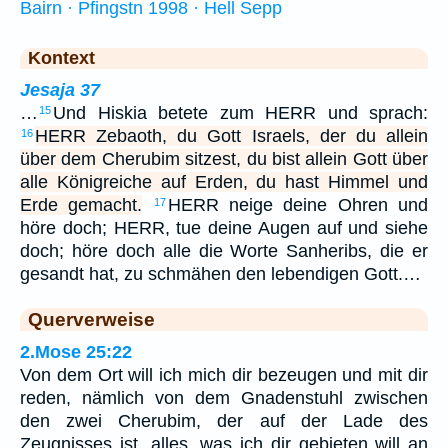
Bairn · Pfingstn 1998 · Hell Sepp
Kontext
Jesaja 37
…
Und Hiskia betete zum HERR und sprach:
15
HERR Zebaoth, du Gott Israels, der du allein
16
über dem Cherubim sitzest, du bist allein Gott über
alle Königreiche auf Erden, du hast Himmel und
Erde gemacht.
HERR neige deine Ohren und
17
höre doch; HERR, tue deine Augen auf und siehe
doch; höre doch alle die Worte Sanheribs, die er
gesandt hat, zu schmähen den lebendigen Gott.…
Querverweise
2.Mose 25:22
Von dem Ort will ich mich dir bezeugen und mit dir
reden, nämlich von dem Gnadenstuhl zwischen
den zwei Cherubim, der auf der Lade des
Zeugnisses ist, alles, was ich dir gebieten will an