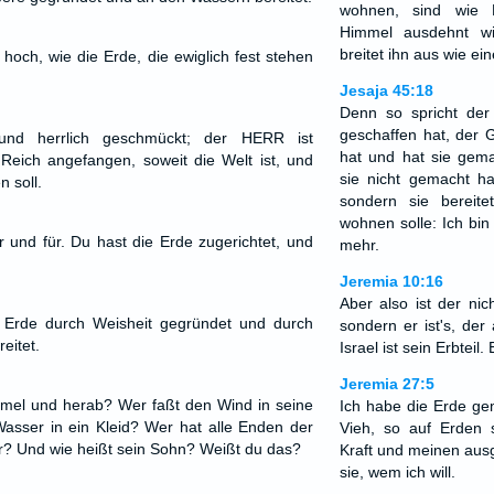
wohnen, sind wie 
Himmel ausdehnt w
breitet ihn aus wie ei
hoch, wie die Erde, die ewiglich fest stehen
Jesaja 45:18
Denn so spricht de
geschaffen hat, der G
nd herrlich geschmückt; der HERR ist
hat und hat sie gema
Reich angefangen, soweit die Welt ist, und
sie nicht gemacht hat
n soll.
sondern sie bereit
wohnen solle: Ich bin
r und für. Du hast die Erde zugerichtet, und
mehr.
Jeremia 10:16
Aber also ist der nic
Erde durch Weisheit gegründet und durch
sondern er ist's, der
eitet.
Israel ist sein Erbtei
Jeremia 27:5
mmel und herab? Wer faßt den Wind in seine
Ich habe die Erde g
asser in ein Kleid? Wer hat alle Enden der
Vieh, so auf Erden 
er? Und wie heißt sein Sohn? Weißt du das?
Kraft und meinen aus
sie, wem ich will.