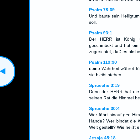
Psalm 78:69
Und baute sein Heiligtum 
soll.
Psalm 93:1
Der HERR ist König u
geschmückt und hat ein 
zugerichtet, daß es bleibe
Psalm 119:90
deine Wahrheit währet fü
sie bleibt stehen.
Sprueche 3:19
Denn der HERR hat die 
seinen Rat die Himmel ber
Sprueche 30:4
Wer fährt hinauf gen Hi
Hände? Wer bindet die W
Welt gestellt? Wie heißt 
Jesaja 45:18