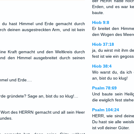
der HERR hatte noch
Erden, und es war k
baute.
Hiob 9:8
 du hast Himmel und Erde gemacht durch
Er breitet den Himme
rch deinen ausgestreckten Arm, und ist kein
den Wogen des Meer
Hiob 37:18
ja, du wirst mit ihm 
eine Kraft gemacht und den Weltkreis durch
fest ist wie ein gegos
 und den Himmel ausgebreitet durch seinen
Hiob 38:4
Wo warst du, da ich
an, bist du so klug!
mmel und Erde.…
Psalm 78:69
Und baute sein Heili
rde gründete? Sage an, bist du so klug!…
die ewiglich fest stehe
Psalm 104:24
s Wort des HERRN gemacht und all sein Heer
HERR, wie sind deine
Mundes.
Du hast sie alle weisl
ist voll deiner Güter.