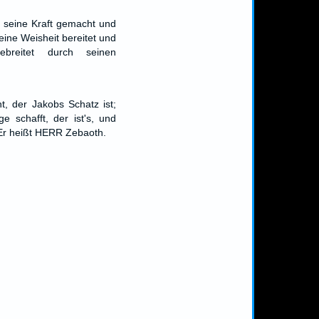
h seine Kraft gemacht und
eine Weisheit bereitet und
breitet durch seinen
ht, der Jakobs Schatz ist;
e schafft, der ist's, und
l. Er heißt HERR Zebaoth.