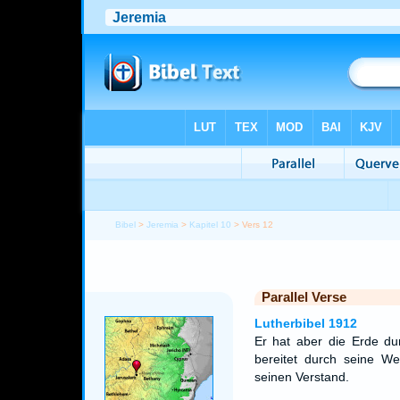
Bibel
>
Jeremia
>
Kapitel 10
> Vers 12
Parallel Verse
Lutherbibel 1912
Er hat aber die Erde du
bereitet durch seine We
seinen Verstand.