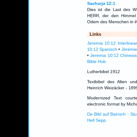
Sacharja 12:1
Dies ist die Last des W
HERR, der den Himmel 
Odem des Menschen in i
Links
Jeremia 10:12 Interlinea
10:12 Spanisch
•
Jérémie
•
Jeremia 10:12 Chinesi
Bible Hub
Lutherbibel 1912
Textbibel des Alten un
Heinrich Weizäcker - 189
Modernized Text cour
electronic format by Micha
De Bibl auf Bairisch · St
Hell Sepp