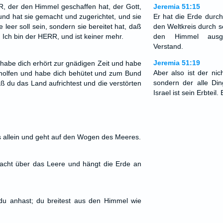
, der den Himmel geschaffen hat, der Gott,
Jeremia 51:15
 und hat sie gemacht und zugerichtet, und sie
Er hat die Erde durc
 leer soll sein, sondern sie bereitet hat, daß
den Weltkreis durch s
Ich bin der HERR, und ist keiner mehr.
den Himmel ausge
Verstand.
Jeremia 51:19
 habe dich erhört zur gnädigen Zeit und habe
Aber also ist der nic
eholfen und habe dich behütet und zum Bund
sondern der alle Ding
daß du das Land aufrichtest und die verstörten
Israel ist sein Erbtei
s allein und geht auf den Wogen des Meeres.
rnacht über das Leere und hängt die Erde an
s du anhast; du breitest aus den Himmel wie