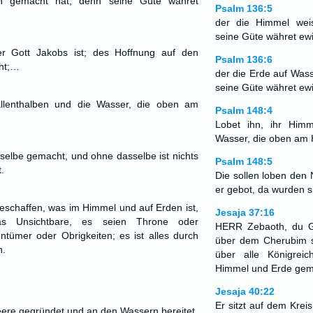
ch gemacht hat, denn seine Güte währet
Psalm 136:5
der die Himmel wei
seine Güte währet ewi
r Gott Jakobs ist; des Hoffnung auf den
Psalm 136:6
ht;…
der die Erde auf Wass
seine Güte währet ewi
allenthalben und die Wasser, die oben am
Psalm 148:4
Lobet ihn, ihr Himm
Wasser, die oben am 
sselbe gemacht, und ohne dasselbe ist nichts
Psalm 148:5
.
Die sollen loben de
er gebot, da wurden s
geschaffen, was im Himmel und auf Erden ist,
Jesaja 37:16
s Unsichtbare, es seien Throne oder
HERR Zebaoth, du Got
ntümer oder Obrigkeiten; es ist alles durch
über dem Cherubim sit
n.
über alle Königrei
Himmel und Erde gem
Jesaja 40:22
Er sitzt auf dem Krei
eere gegründet und an den Wassern bereitet.