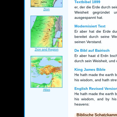
Textbibel 1899
er, der die Erde durch se
Weisheit gegründet 
ausgespannt hat.
Modernisiert Text
Er aber hat die Erde du
bereitet durch seine We
seinen Verstand.
De Bibl auf Bairisch
Er aber haat d Erdn bsch
durch sein Weisheit, und
King James Bible
He hath made the earth by
his wisdom, and hath stre
English Revised Versio
He hath made the earth by
his wisdom, and by his
heavens:
Biblische Schatzkam