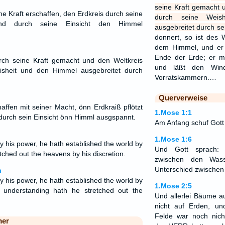
seine Kraft gemacht u
ine Kraft erschaffen, den Erdkreis durch seine
durch seine Weis
und durch seine Einsicht den Himmel
ausgebreitet durch se
donnert, so ist des
dem Himmel, und er 
Ende der Erde; er m
rch seine Kraft gemacht und den Weltkreis
und läßt den Win
isheit und den Himmel ausgebreitet durch
Vorratskammern.…
Querverweise
affen mit seiner Macht, önn Erdkraiß pflötzt
1.Mose 1:1
 durch sein Einsicht önn Himml ausgspannt.
Am Anfang schuf Gott
1.Mose 1:6
 his power, he hath established the world by
Und Gott sprach:
tched out the heavens by his discretion.
zwischen den Wass
Unterschied zwischen
n
 his power, he hath established the world by
1.Mose 2:5
 understanding hath he stretched out the
Und allerlei Bäume 
nicht auf Erden, un
Felde war noch nic
mer