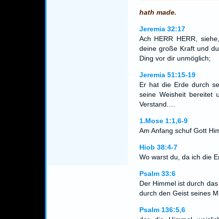
hath made.
Jeremia 32:17
Ach HERR HERR, siehe,
deine große Kraft und du
Ding vor dir unmöglich;
Jeremia 51:15-19
Er hat die Erde durch s
seine Weisheit bereitet
Verstand.…
1.Mose 1:1,6-9
Am Anfang schuf Gott Hi
Hiob 38:4-7
Wo warst du, da ich die E
Psalm 33:6
Der Himmel ist durch da
durch den Geist seines 
Psalm 136:5,6