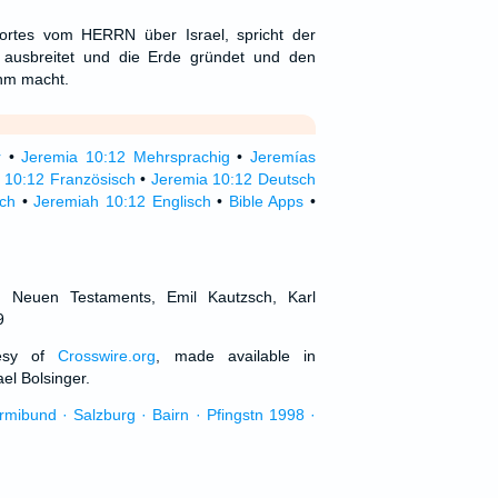
ortes vom HERRN über Israel, spricht der
ausbreitet und die Erde gründet und den
hm macht.
r
•
Jeremia 10:12 Mehrsprachig
•
Jeremías
 10:12 Französisch
•
Jeremia 10:12 Deutsch
sch
•
Jeremiah 10:12 Englisch
•
Bible Apps
•
d Neuen Testaments, Emil Kautzsch, Karl
9
tesy of
Crosswire.org
, made available in
el Bolsinger.
urmibund · Salzburg · Bairn · Pfingstn 1998 ·