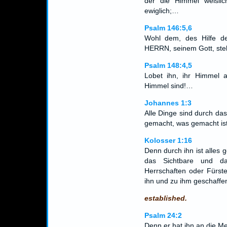
der die Himmel weisli
ewiglich;…
Psalm 146:5,6
Wohl dem, des Hilfe de
HERRN, seinem Gott, ste
Psalm 148:4,5
Lobet ihn, ihr Himmel 
Himmel sind!…
Johannes 1:3
Alle Dinge sind durch da
gemacht, was gemacht ist
Kolosser 1:16
Denn durch ihn ist alles 
das Sichtbare und da
Herrschaften oder Fürste
ihn und zu ihm geschaffe
established.
Psalm 24:2
Denn er hat ihn an die M