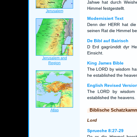
Jahwe hat durch Weishei
Himmel festgestellt.
Modernisiert Text
Denn der HERR hat die 
seinen Rat die Himmel ber
De Bibl auf Bairisch
D Erd gagründdt dyr Her
Einsicht.
King James Bible
The LORD by wisdom hath
he established the heave
English Revised Versio
The LORD by wisdom f
established the heavens.
Biblische Schatzkam
Lord
Sprueche 8:27-29
Da er die Himmel bereit