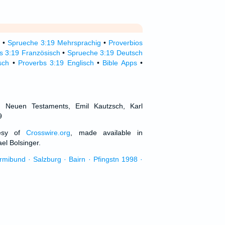
•
Sprueche 3:19 Mehrsprachig
•
Proverbios
s 3:19 Französisch
•
Sprueche 3:19 Deutsch
sch
•
Proverbs 3:19 Englisch
•
Bible Apps
•
d Neuen Testaments, Emil Kautzsch, Karl
9
tesy of
Crosswire.org
, made available in
el Bolsinger.
urmibund · Salzburg · Bairn · Pfingstn 1998 ·