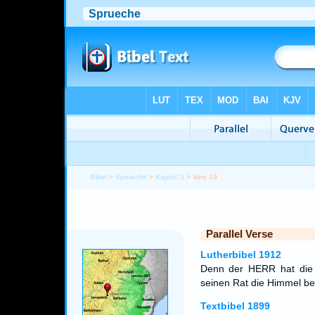
Bibel
>
Sprueche
>
Kapitel 3
> Vers 19
Parallel Verse
Lutherbibel 1912
Denn der HERR hat die 
seinen Rat die Himmel ber
Textbibel 1899