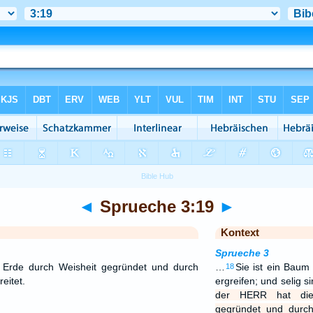
◄
Sprueche 3:19
►
Kontext
Sprueche 3
Erde durch Weisheit gegründet und durch
…
Sie ist ein Baum
18
eitet.
ergreifen; und selig si
der HERR hat die
gegründet und durc