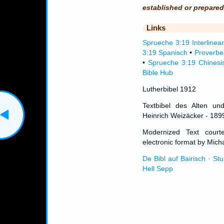
established or prepared
Links
Sprueche 3:19 Interlinear
3:19 Spanisch
•
Proverbe
•
Sprueche 3:19 Chinesi
Bible Hub
Lutherbibel 1912
Textbibel des Alten un
Heinrich Weizäcker - 189
Modernized Text cour
electronic format by Micha
De Bibl auf Bairisch · St
Hell Sepp