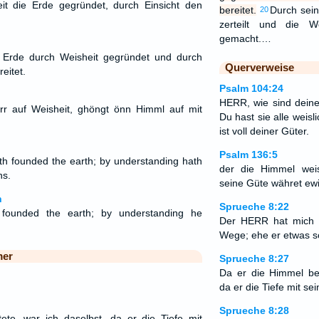
t die Erde gegründet, durch Einsicht den
bereitet.
Durch sein
20
zerteilt und die W
gemacht.…
Erde durch Weisheit gegründet und durch
Querverweise
eitet.
Psalm 104:24
HERR, wie sind deine
r auf Weisheit, ghöngt önn Himml auf mit
Du hast sie alle weisl
ist voll deiner Güter.
Psalm 136:5
 founded the earth; by understanding hath
der die Himmel wei
ns.
seine Güte währet ewi
n
Sprueche 8:22
ounded the earth; by understanding he
Der HERR hat mich 
Wege; ehe er etwas sc
mer
Sprueche 8:27
Da er die Himmel ber
da er die Tiefe mit se
Sprueche 8:28
ete, war ich daselbst, da er die Tiefe mit