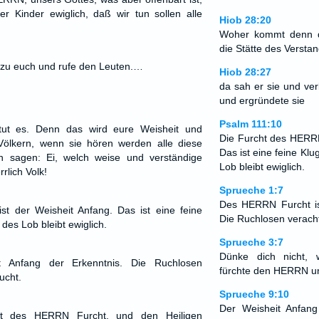
r Kinder ewiglich, daß wir tun sollen alle
Hiob 28:20
Woher kommt denn d
die Stätte des Versta
e zu euch und rufe den Leuten.…
Hiob 28:27
da sah er sie und verk
und ergründete sie
Psalm 111:10
tut es. Denn das wird eure Weisheit und
Die Furcht des HERRN
 Völkern, wenn sie hören werden alle diese
Das ist eine feine Klu
 sagen: Ei, welch weise und verständige
Lob bleibt ewiglich.
rlich Volk!
Sprueche 1:7
Des HERRN Furcht is
t der Weisheit Anfang. Das ist eine feine
Die Ruchlosen verach
 des Lob bleibt ewiglich.
Sprueche 3:7
Dünke dich nicht, 
 Anfang der Erkenntnis. Die Ruchlosen
fürchte den HERRN u
ucht.
Sprueche 9:10
Der Weisheit Anfan
st des HERRN Furcht, und den Heiligen