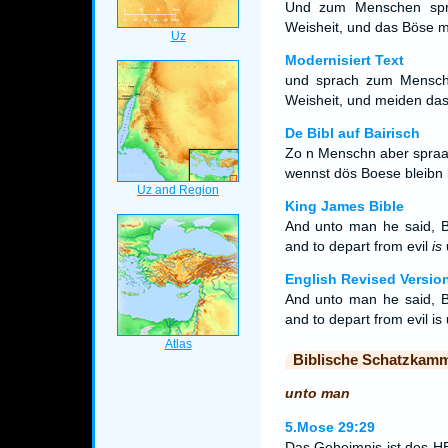
Und zum Menschen spra
Weisheit, und das Böse me
Modernisiert Text
und sprach zum Mensche
Weisheit, und meiden das 
De Bibl auf Bairisch
Zo n Menschn aber spraach
wennst dös Boese bleibn l
King James Bible
And unto man he said, Be
and to depart from evil
is
English Revised Versio
And unto man he said, Be
and to depart from evil is
Biblische Schatzkam
unto man
5.Mose 29:29
Das Geheimnis ist des HE