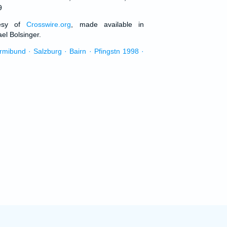
9
tesy of
Crosswire.org
, made available in
el Bolsinger.
urmibund · Salzburg · Bairn · Pfingstn 1998 ·