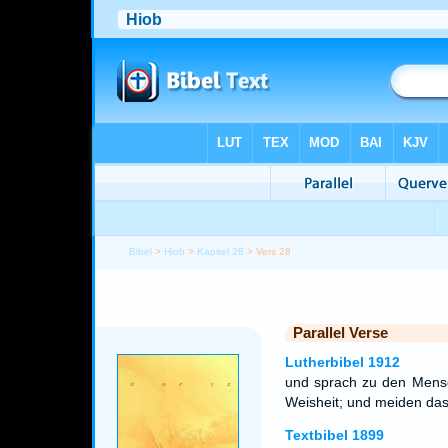
Bibel
>
Hiob
>
Kapitel 28
> Vers 28
Parallel Verse
Lutherbibel 1912
und sprach zu den Mensc
Weisheit; und meiden das 
Textbibel 1899