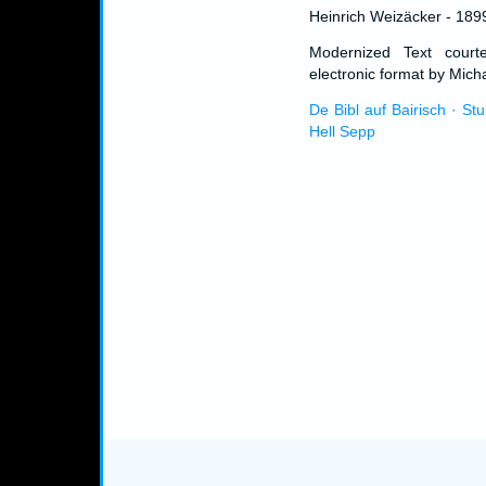
Heinrich Weizäcker - 189
Modernized Text cour
electronic format by Micha
De Bibl auf Bairisch · St
Hell Sepp