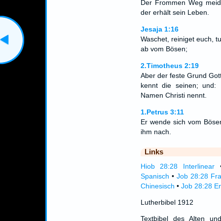
Der Frommen Weg meide
der erhält sein Leben.
Jesaja 1:16
Waschet, reiniget euch, 
ab vom Bösen;
2.Timotheus 2:19
Aber der feste Grund Got
kennt die seinen; und: 
Namen Christi nennt.
1.Petrus 3:11
Er wende sich vom Bösen
ihm nach.
Links
Hiob 28:28 Interlinear
Spanisch
•
Job 28:28 Fr
Chinesisch
•
Job 28:28 En
Lutherbibel 1912
Textbibel des Alten un