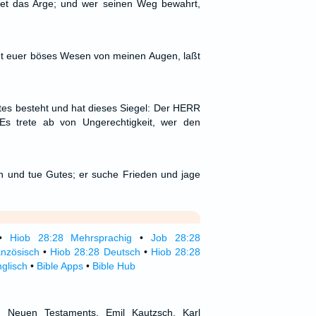
t das Arge; und wer seinen Weg bewahrt,
tut euer böses Wesen von meinen Augen, laßt
tes besteht und hat dieses Siegel: Der HERR
Es trete ab von Ungerechtigkeit, wer den
 und tue Gutes; er suche Frieden und jage
•
Hiob 28:28 Mehrsprachig
•
Job 28:28
anzösisch
•
Hiob 28:28 Deutsch
•
Hiob 28:28
glisch
•
Bible Apps
•
Bible Hub
d Neuen Testaments, Emil Kautzsch, Karl