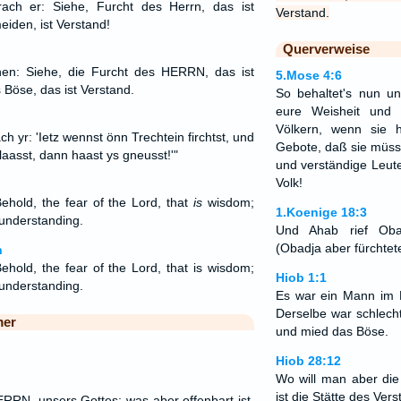
ch er: Siehe, Furcht des Herrn, das ist
Verstand.
iden, ist Verstand!
Querverweise
n: Siehe, die Furcht des HERRN, das ist
5.Mose 4:6
Böse, das ist Verstand.
So behaltet's nun u
eure Weisheit und 
Völkern, wenn sie 
 yr: 'Ietz wennst önn Trechtein firchtst, und
Gebote, daß sie müss
aasst, dann haast ys gneusst!'"
und verständige Leute
Volk!
hold, the fear of the Lord, that
is
wisdom;
1.Koenige 18:3
understanding.
Und Ahab rief Obad
(Obadja aber fürchte
n
hold, the fear of the Lord, that is wisdom;
Hiob 1:1
 understanding.
Es war ein Mann im 
Derselbe war schlecht
mer
und mied das Böse.
Hiob 28:12
Wo will man aber die
ist die Stätte des Ver
RRN, unsers Gottes; was aber offenbart ist,