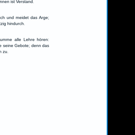
nnen ist Verstand.
sich und meidet das Arge;
tzig hindurch.
summe alle Lehre hören:
te seine Gebote; denn das
n zu.