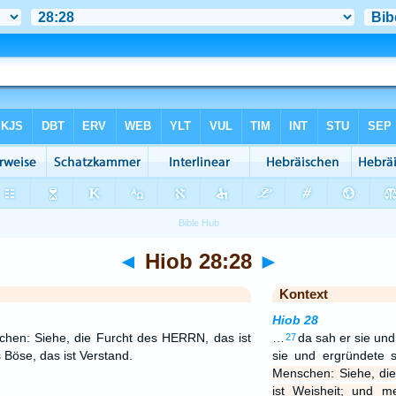
◄
Hiob 28:28
►
Kontext
Hiob 28
hen: Siehe, die Furcht des HERRN, das ist
…
da sah er sie und
27
Böse, das ist Verstand.
sie und ergründete 
Menschen: Siehe, di
ist Weisheit; und m